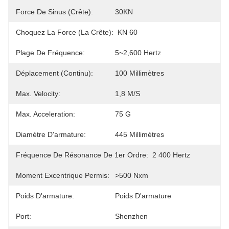
Force De Sinus (crête):
30KN
Choquez La Force (la Crête):
KN 60
Plage De Fréquence:
5~2,600 Hertz
Déplacement (continu):
100 Millimètres
Max. Velocity:
1,8 M/s
Max. Acceleration:
75 G
Diamètre D'armature:
445 Millimètres
Fréquence De Résonance De 1er Ordre:
2 400 Hertz
Moment Excentrique Permis:
>500 Nxm
Poids D'armature:
Poids D'armature
Port:
Shenzhen