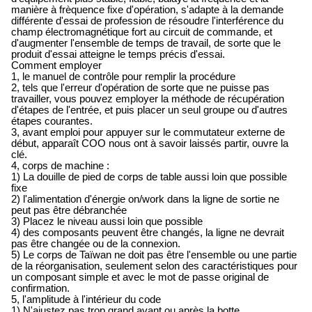
manière à frèquence fixe d'opération, s'adapte à la demande
différente d'essai de profession de résoudre l'interférence du
champ électromagnétique fort au circuit de commande, et
d'augmenter l'ensemble de temps de travail, de sorte que le
produit d'essai atteigne le temps précis d'essai.
Comment employer
1, le manuel de contrôle pour remplir la procédure
2, tels que l'erreur d'opération de sorte que ne puisse pas
travailler, vous pouvez employer la méthode de récupération
d'étapes de l'entrée, et puis placer un seul groupe ou d'autres
étapes courantes.
3, avant emploi pour appuyer sur le commutateur externe de
début, apparaît COO nous ont à savoir laissés partir, ouvre la
clé.
4, corps de machine :
1) La douille de pied de corps de table aussi loin que possible
fixe
2) l'alimentation d'énergie on/work dans la ligne de sortie ne
peut pas être débranchée
3) Placez le niveau aussi loin que possible
4) des composants peuvent être changés, la ligne ne devrait
pas être changée ou de la connexion.
5) Le corps de Taïwan ne doit pas être l'ensemble ou une partie
de la réorganisation, seulement selon des caractéristiques pour
un composant simple et avec le mot de passe original de
confirmation.
5, l'amplitude à l'intérieur du code
1) N'ajustez pas trop grand avant ou après la botte