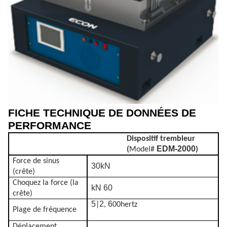
FICHE TECHNIQUE DE DONNÉES DE
PERFORMANCE
Dispositif trembleur
EDM-2000
(
Model#
)
Force de sinus
30kN
(crête)
Choquez la force (la
kN 60
crête)
5
2
6
|
,
00hertz
Plage de fréquence
Déplacement