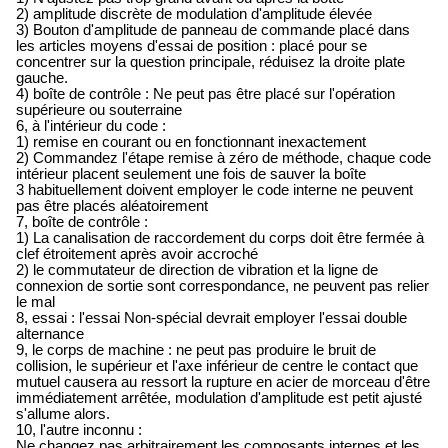
2) amplitude discrète de modulation d'amplitude élevée
3) Bouton d'amplitude de panneau de commande placé dans
les articles moyens d'essai de position : placé pour se
concentrer sur la question principale, réduisez la droite plate
gauche.
4) boîte de contrôle : Ne peut pas être placé sur l'opération
supérieure ou souterraine
6, à l'intérieur du code :
1) remise en courant ou en fonctionnant inexactement
2) Commandez l'étape remise à zéro de méthode, chaque code
intérieur placent seulement une fois de sauver la boîte
3 habituellement doivent employer le code interne ne peuvent
pas être placés aléatoirement
7, boîte de contrôle :
1) La canalisation de raccordement du corps doit être fermée à
clef étroitement après avoir accroché
2) le commutateur de direction de vibration et la ligne de
connexion de sortie sont correspondance, ne peuvent pas relier
le mal
8, essai : l'essai Non-spécial devrait employer l'essai double
alternance
9, le corps de machine : ne peut pas produire le bruit de
collision, le supérieur et l'axe inférieur de centre le contact que
mutuel causera au ressort la rupture en acier de morceau d'être
immédiatement arrêtée, modulation d'amplitude est petit ajusté
s'allume alors.
10, l'autre inconnu :
Ne changez pas arbitrairement les composants internes et les