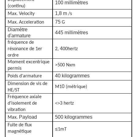
100 millimètres
(continu)
1,8 m
Max. Velocity
/s
75
Max. Acceleration
G
Diamètre
445 millimètres
d'armature
fréquence de
4
résonance de 1er
2,
00hertz
ordre
Moment excentrique
>
500 Nxm
permis
40 kilogrammes
Poids d'armature
Dimension de vis de
0
M1
(métrique)
HE/ST
Fréquence axiale
<>
d'isolement de
3 hertz
vibration
Payload
500 kilogrammes
Max.
Fuite de flux
≤
1mT
magnétique