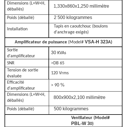
Dimensions (L×W×H,
1,330x860x1,250 millimètre
déballés)
2 500 kilogrammes
Poids (déballé)
Tapis en caoutchouc (boulons
Installation
d'anchrage exigés)
VSA-H 323
Amplificateur de puissance
(Model#
A)
Sortie
30
KVAs
d'amplificateur
SNR
>DB 65
Tension de sortie
120 Vrms
évaluée
Efficacité
0 %
>
9
d'amplificateur
Dimensions (L×W×H,
800x900x2,100 millimètre
déballés)
500 kilogrammes
Poids (déballé)
Ventilateur (Model#
PBL-W 3
0)