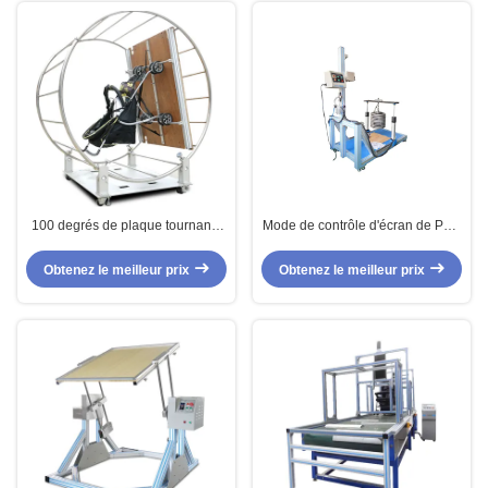
100 degrés de plaque tournante
Mode de contrôle d'écran de PLC
de poussettes de machine d'essai
de machine d'essai de charge
pour des voitures d'enfant
statique de scooter d'enfants
Obtenez le meilleur prix
Obtenez le meilleur prix