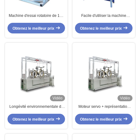
Machine d'essai rotatoire de 100
Facile d'utiliser la machine
poussettes de degré pour l'essai
d'essai infantile de poussettes
de promeneur de bébé
pour la simulation de marche
Obtenez le meilleur prix
Obtenez le meilleur prix
Vidéo
Vidéo
Longévité environnementale de
Moteur servo + représentation
Cpmprehensive de bicyclette
universelle de route de vélo
d'équipement de test d'en
d'équipement de test de
Obtenez le meilleur prix
Obtenez le meilleur prix
réducteur + d'embrayage