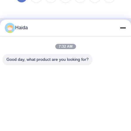
Haida
Contactez rapidement
Adresse
7:32 AM
Pièce 105, bâtiment F4, secteur F, ville de Tianan Digital,
Good day, what product are you looking for?
secteur de Nancheng, ville de Dongguan, province du
Guangdong, Chine
Téléphone
86-0769-89055588
Email
salesmanager@qc-test.com