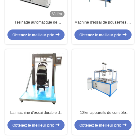
Vidéo
Freinage automatique de
Machine d'essai de poussettes de
bicyclette et machine d'essais de
bébé/machine d'essai dynamique
performances de route avec la
de résistance
Obtenez le meilleur prix
Obtenez le meilleur prix
machine de Testeing de
poussettes
La machine d'essai durable de
12km appareils de contrôle
poussettes pour des poussettes
dynamiques courant d'abrasion
de main se soulèvent vers le bas
d'instrument d'essai de résistance
Obtenez le meilleur prix
Obtenez le meilleur prix
avec des normes d'ASTM
de la course/scooter de bébé