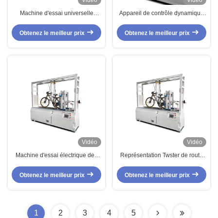
Vidéo
Vidéo
Machine d'essai universelle
Appareil de contrôle dynamique
électronique extérieure
de frein de route de
irrégulière de bicyclette une
machine/bicyclette d'essai des
Obtenez le meilleur prix
Obtenez le meilleur prix
garantie d'an
poussettes EN14764
Vidéo
Vidéo
Machine d'essai électrique des
Représentation Twster de route
poussettes EN14764 pour l'essai
de vélo et de bicyclette/machine
courant de vélo dynamique de
d'essai de freinage/machine
Obtenez le meilleur prix
Obtenez le meilleur prix
route
d'essai de poussettes
1
2
3
4
5