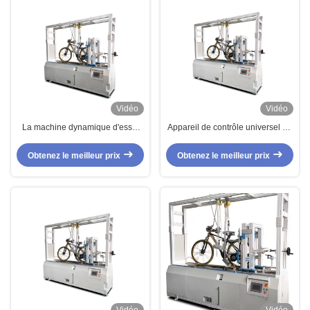
Vidéo
Vidéo
La machine dynamique d'essai
Appareil de contrôle universel de
de route de bicyclette de contrôle
freinage EN14764 EN14765 de
de PC pour le vélo freine le test
représentation de bicyclette
Obtenez le meilleur prix
Obtenez le meilleur prix
de performance
électronique