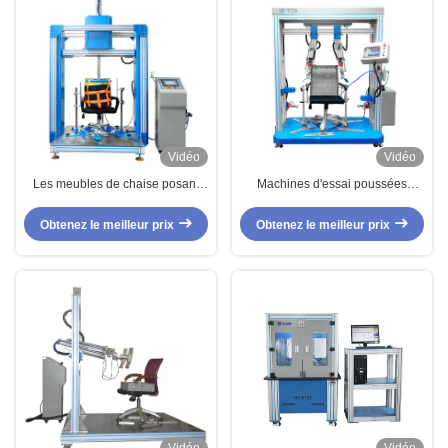
Vidéo
Vidéo
Les meubles de chaise posant
Machines d'essai poussées
l'essai usinent l'impact cyclique
horizontales de meubles pour la
examinant Equipement
longévité de bras et de jambe de
Obtenez le meilleur prix
Obtenez le meilleur prix
chaise