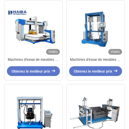
Vidéo
Vidéo
Machines d'essai de meubles de
Machines d'essai de meubles de
Cornell Box Spring
niveau élevé/appareil de contrôle
Mattress/matelas de mousse
de longévité pied de chaise
Obtenez le meilleur prix
Obtenez le meilleur prix