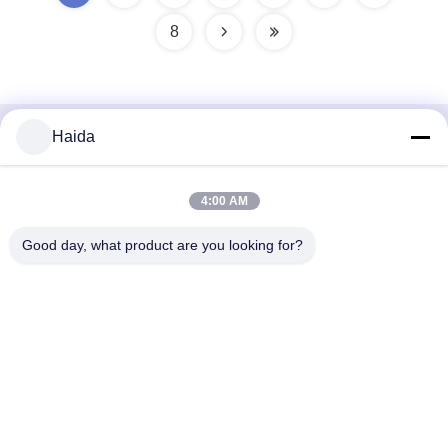
8
Haida
Contactez rapidement
Adresse
4:00 AM
Pièce 105, bâtiment F4, secteur F, ville de Tianan Digital,
Good day, what product are you looking for?
secteur de Nancheng, ville de Dongguan, province du
Guangdong, Chine
Téléphone
86-0769-89055588
Email
salesmanager@qc-test.com