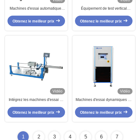
Vidéo
Vidéo
Machines d'essai automatiques
Équipement de test vertical
de meubles/essai arrière de
statique de pression de base de
longévité d'impact chaise de
chaise de bureau de machine
Obtenez le meilleur prix
Obtenez le meilleur prix
bureau
d'essai de meubles
Vidéo
Vidéo
Intégrez les machines d'essai de
Machines d'essai dynamiques de
meubles, équipement d'essai de
meubles de fatigue pour l'essai
meubles de longévité de roulette
constant de broyage de force de
Obtenez le meilleur prix
Obtenez le meilleur prix
de chaise
mousse
1
2
3
4
5
6
7