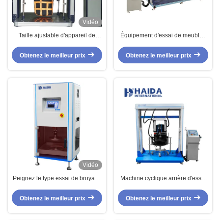
Vidéo
Taille ajustable d'appareil de
Équipement d'essai de meubles
contrôle d'impact de baisse de
de machine d'essai de Sofa Seat
chaise de résistance à l'usure
And Back Durability
Obtenez le meilleur prix
Obtenez le meilleur prix
d'impact
Vidéo
Peignez le type essai de broyage
Machine cyclique arrière d'essai
de l'appareil de contrôle 200kg
de fatigue de machines d'essai
Max Capacity For Foam
de meubles d'appareil de
Obtenez le meilleur prix
Obtenez le meilleur prix
Compression de fatigue de
contrôle de longévité de chaise
mousse