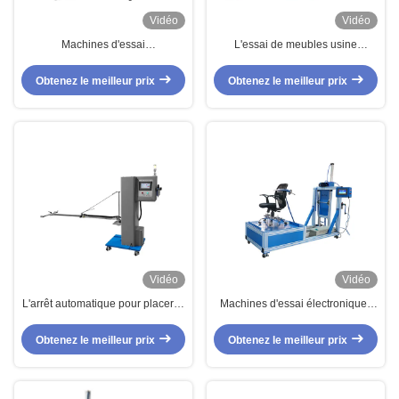
Vidéo
Vidéo
Machines d'essai
L'essai de meubles usine
professionnelles de meubles
l'équipement de test de Sofa
pour la longévité arrière de
Simulate Impact Or Drop
Obtenez le meilleur prix
Obtenez le meilleur prix
chaise de bureau
Vidéo
Vidéo
L'arrêt automatique pour placer la
Machines d'essai électroniques
porte de cycle d'essai fatiguent
de meubles pour la machine
l'équipement d'essai
d'essai de résistance aux chocs
Obtenez le meilleur prix
Obtenez le meilleur prix
de dos de chaise