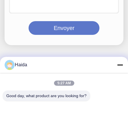
Envoyer
Haida
Contactez rapidement
Adresse
5:27 AM
Pièce 105, bâtiment F4, secteur F, ville de Tianan Digital,
Good day, what product are you looking for?
secteur de Nancheng, ville de Dongguan, province du
Guangdong, Chine
Téléphone
86-0769-89055588