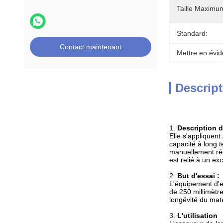
Taille Maximu
Standard:
Contact maintenant
Mettre en évid
Descript
1.
Description d
Elle s'appliquen
capacité à long 
manuellement rég
est relié à un ex
2.
But d'essai :
L'équipement d'e
de 250 millimètr
longévité du mat
3.
L'utilisation