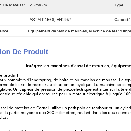
m De Matelas:
2.2m×2m
Type:
ASTM F1566, EN1957
Capacité
ence:
Équipement de test de meubles
, 
Machine de test d'imp
ion De Produit
Intégrez les machines d'essai de meubles, équipemen
e produit :
t aux sommiers d'Innerspring, de boîte et au matelas de mousse. Le typ
terme de literie de résister au chargement cyclique. La machine se c
lable. Un capteur de pression de piézoélectrique est situé sur la tête
centrique réglable qui est tourné par un moteur électrique à jusqu'à 100
ssai de matelas de Cornell utilise
un petit pain de tambour ou un cylin
es, la partie moyenne des 300 millimètres, roulant dans les deux sens 
elas.