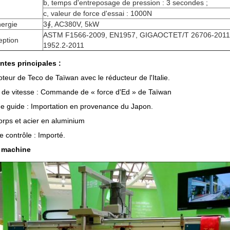
b, temps d'entreposage de pression : 3 secondes ;
c, valeur de force d'essai : 1000N
nergie
3∮, AC380V, 5kW
ASTM F1566-2009, EN1957, GIGAOCTET/T 26706-2011
eption
1952.2-2011
tes principales :
teur de Teco de Taïwan avec le réducteur de l'Italie.
 de vitesse : Commande de « force d'Ed » de Taïwan
de guide : Importation en provenance du Japon.
orps et acier en aluminium
 contrôle : Importé.
a machine