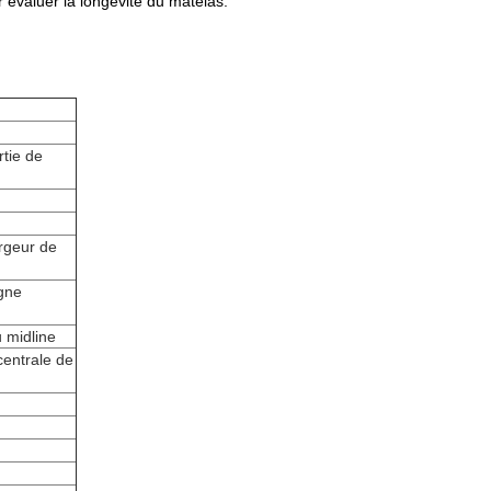
évaluer la longévité du matelas.
rtie de
rgeur de
igne
 midline
centrale de