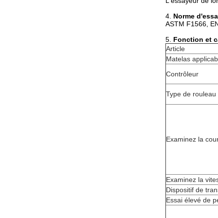
L'essayeur de lo
4.
Norme d'essai
ASTM F1566, E
5.
Fonction et c
Article
Matelas applicab
Contrôleur
Type de rouleau
Examinez la cou
Examinez la vite
Dispositif de tra
Essai élevé de p