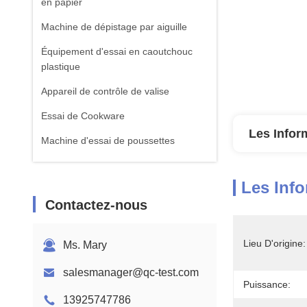
en papier
Machine de dépistage par aiguille
Équipement d'essai en caoutchouc
plastique
Appareil de contrôle de valise
Essai de Cookware
Les Infor
Machine d'essai de poussettes
équipement d'essai de textile
Les Info
Machine standard d'essai d'ISTA
Contactez-nous
Équipement de test de batterie
Machine d'analyse chimique
Lieu D'origine:
Ms. Mary
Équipement d'essai de la flammabilité
salesmanager@qc-test.com
Puissance:
13925747786