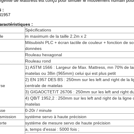
ngévité de Matttress est conçu pour simuler le mouvement humain pour 
 :
N1957
aractéristiques :
Spécifications
le
m maximum de la taille 2.2m x 2
Mitsubishi PLC + écran tactile de couleur + fonction de so
données
Rouleau hexagonal
Rouleau rond
1) ASTM 1566 : Largeur de Max. Mattress, mn 70% de la
matelas ou 38in (965mm) celui qui est plus petit
2) EN 1957 DES BS : 250mm sur les left and right de la l
rse
centrale de matelas
3) GIGAOCTET/T 26706 : 250mm sur les left and right du
4) QB/T 1952,2 : 250mm sur les left and right de la ligne 
matelas
sse
0-20r / minute
nsmission
système servo à haute précision
erte
système de mesure servo de haute précision
a, temps d'essai : 5000 fois ;