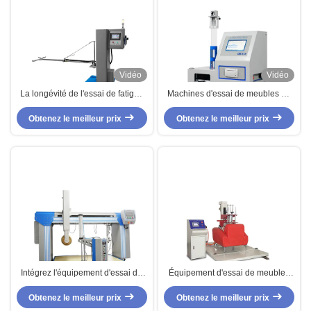
Vidéo
Vidéo
La longévité de l'essai de fatigue
Machines d'essai de meubles de
articulé de tiroir de portes
mousse de rebond de boule
équipent des machines d'essai de
Obtenez le meilleur prix
ASTM D3574 avec l'écran tactile
Obtenez le meilleur prix
meubles
d'affichage à cristaux liquides
Intégrez l'équipement d'essai de
Équipement d'essai de meubles
meubles de longévité de matelas
d'AC220V pour simple - sofa de
Obtenez le meilleur prix
de Cornell ASTM F1566
Obtenez le meilleur prix
Seat, norme EN4875