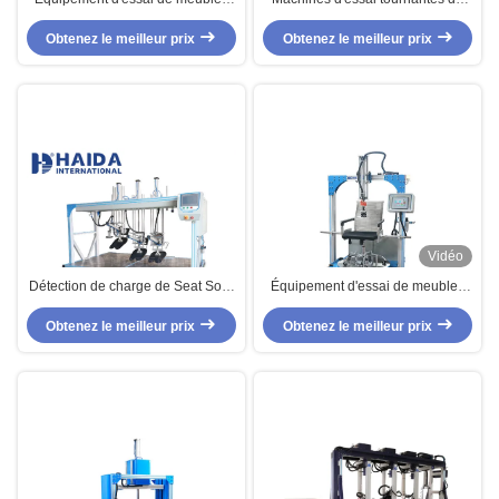
de tireur et d'essayeur de
chaise de bureau, équipement
Obtenez le meilleur prix
longévité de porte
Obtenez le meilleur prix
d'essai de meubles
Vidéo
Détection de charge de Seat Sofa
Équipement d'essai de meubles
Durability Tester Multi Location de
de BIFMA X5.1-2002 pour
l'équipement d'essai de meubles
Obtenez le meilleur prix
l'équipement d'essai tournant de
Obtenez le meilleur prix
de PLC trois
chaise de bureau