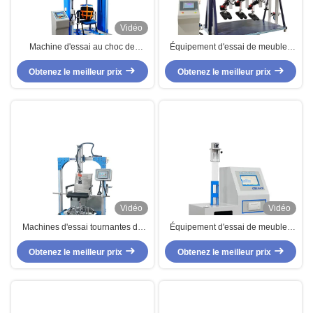
Vidéo
Machine d'essai au choc de
Équipement d'essai de meubles
baisse, équipement d'essai de
de machine d'essai de Sofa Seat
Obtenez le meilleur prix
meubles de deux stations
Obtenez le meilleur prix
And Back Durability
Vidéo
Vidéo
Machines d'essai tournantes de
Équipement d'essai de meubles
meubles de chaise de bureau
de mousse de rebond de
Obtenez le meilleur prix
BIFMA X5.1-2002 pour les
Obtenez le meilleur prix
résilience pour l'essai de
chaises de évaluation
résilience de mousse d'éponge