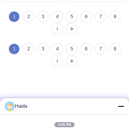
1
2
3
4
5
6
7
8
1
2
3
4
5
6
7
8
Haida
Contactez rapidement
Adresse
4:05 PM