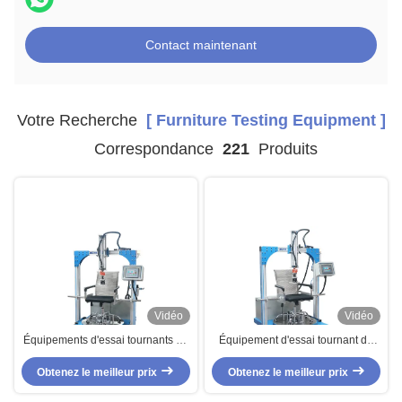
Contact maintenant
Votre Recherche
[ Furniture Testing Equipment ]
Correspondance
221
Produits
Vidéo
Vidéo
Équipements d'essai tournants de
Équipement d'essai tournant de
meubles de chaise de bureau
meubles de chaise de bureau
pour l'essai de Seat de longévité
Obtenez le meilleur prix
BIFMA X5.1-2002 à la chaise
Obtenez le meilleur prix
d'essai