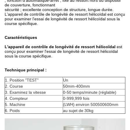
; fonction d'automatique-arrêt ; fixé au ressort hors du dispositif
de couverture, fonctionnant
sécurité ;
excellente
conception de structure, longue durée.
L'appareil de contrôle de longévité de ressort hélicoïdal est conçu
pour examiner l'essai de longévité de ressort hélicoïdal sous la
course spécifique.
Caractéristiques
L'appareil de contrôle de longévité de ressort hélicoïdal
est
conçu pour examiner l'essai de longévité de ressort hélicoïdal
sous la course spécifique.
Technique principal :
1. Position "TEST"
Un
2. Course
50mm-400mm
3. Examinez la vitesse
0-50 temps/minute (réglable)
4. Compteur
0-999,999 fois
5. Machine
(LWH) environ 500500600mm
6. Poids
au sujet de 30kg