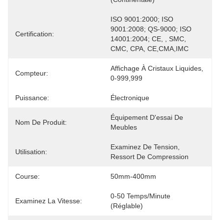
ISO 9001:2000; ISO 
9001:2008; QS-9000; ISO 
Certification:
14001:2004; CE, , SMC, 
CMC, CPA, CE,CMA,IMC
Affichage À Cristaux Liquides, 
Compteur:
0-999,999
Puissance:
Électronique
Équipement D'essai De 
Nom De Produit:
Meubles
Examinez De Tension, 
Utilisation:
Ressort De Compression
Course:
50mm-400mm
0-50 Temps/minute 
Examinez La Vitesse:
(réglable)