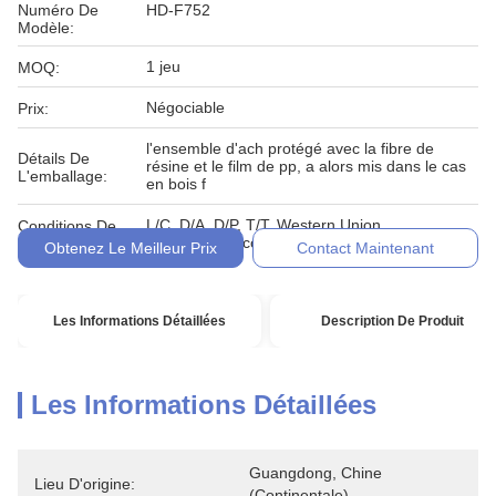
Numéro De
HD-F752
Modèle:
1 jeu
MOQ:
Négociable
Prix:
l'ensemble d'ach protégé avec la fibre de
Détails De
résine et le film de pp, a alors mis dans le cas
L'emballage:
en bois f
L/C, D/A, D/P, T/T, Western Union,
Conditions De
MoneyGram, comptant, engagement
Paiement:
Obtenez Le Meilleur Prix
Contact Maintenant
Les Informations Détaillées
Description De Produit
Les Informations Détaillées
Guangdong, Chine 
Lieu D'origine:
(continentale)