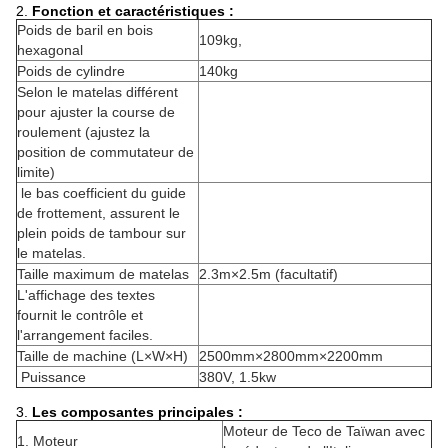
2.
Fonction et caractéristiques :
Poids de baril en bois
109kg,
hexagonal
Poids de cylindre
140kg
Selon le matelas différent
pour ajuster la course de
roulement (ajustez la
position de commutateur de
limite)
le bas coefficient du guide
de frottement, assurent le
plein poids de tambour sur
le matelas.
Taille maximum de matelas
2.3m×2.5m (facultatif)
L'affichage des textes
fournit le contrôle et
l'arrangement faciles.
Taille de machine (L×W×H)
2500mm×2800mm×2200mm
Puissance
380V, 1.5kw
3.
Les composantes principales :
Moteur de Teco de Taïwan avec
1. Moteur