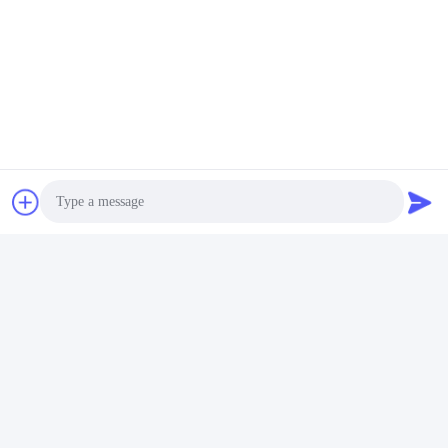
Contactez rapidement
Adresse
Pièce 105, bâtiment F4, secteur F, ville de Tianan Digital,
secteur de Nancheng, ville de Dongguan, province du
Guangdong, Chine
Téléphone
86-0769-89055588
Email
salesmanager@qc-test.com
Photo
Video Call
Audio Call
Politique en matière de protection de la vie privée
|
Plan du
site
| Bonne qualité de la Chine machines d'essai de tension