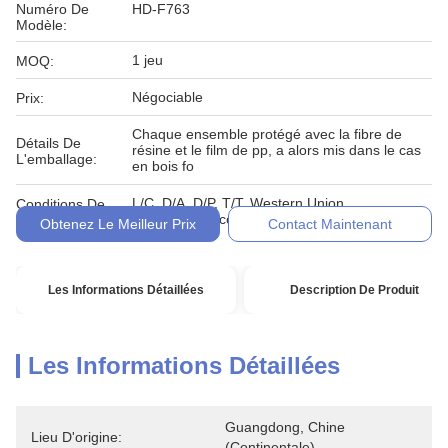
Numéro De
HD-F763
Modèle:
1 jeu
MOQ:
Négociable
Prix:
Chaque ensemble protégé avec la fibre de
Détails De
résine et le film de pp, a alors mis dans le cas
L'emballage:
en bois fo
L/C, D/A, D/P, T/T, Western Union,
Conditions De
MoneyGram, comptant, engagement
Paiement:
Obtenez Le Meilleur Prix
Contact Maintenant
Les Informations Détaillées
Description De Produit
Les Informations Détaillées
Guangdong, Chine 
Lieu D'origine:
(continentale)