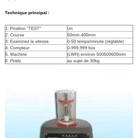
Technique principal :
1. Position "TEST"
Un
2. Course
50mm-400mm
3. Examinez la vitesse
0-50 temps/minute (réglable)
4. Compteur
0-999,999 fois
5. Machine
(LWH) environ 500500600mm
6. Poids
au sujet de 30kg