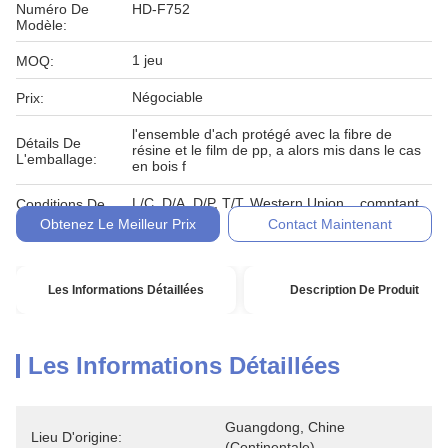
Numéro De
HD-F752
Modèle:
1 jeu
MOQ:
Négociable
Prix:
l'ensemble d'ach protégé avec la fibre de
Détails De
résine et le film de pp, a alors mis dans le cas
L'emballage:
en bois f
L/C, D/A, D/P, T/T, Western Union, , comptant,
Conditions De
engagement
Paiement:
Obtenez Le Meilleur Prix
Contact Maintenant
Les Informations Détaillées
Description De Produit
Les Informations Détaillées
Guangdong, Chine 
Lieu D'origine:
(continentale)