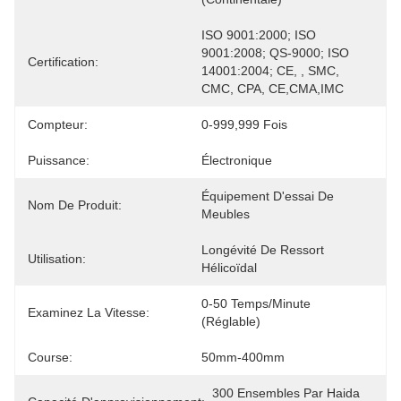
ISO 9001:2000; ISO 
9001:2008; QS-9000; ISO 
Certification:
14001:2004; CE, , SMC, 
CMC, CPA, CE,CMA,IMC
Compteur:
0-999,999 Fois
Puissance:
Électronique
Équipement D'essai De 
Nom De Produit:
Meubles
Longévité De Ressort 
Utilisation:
Hélicoïdal
0-50 Temps/minute 
Examinez La Vitesse:
(réglable)
Course:
50mm-400mm
300 Ensembles Par Haida 