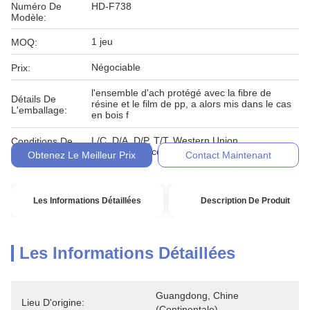
Numéro De
HD-F738
Modèle:
1 jeu
MOQ:
Négociable
Prix:
l'ensemble d'ach protégé avec la fibre de
Détails De
résine et le film de pp, a alors mis dans le cas
L'emballage:
en bois f
L/C, D/A, D/P, T/T, Western Union,
Conditions De
MoneyGram, comptant, engagement
Paiement:
Obtenez Le Meilleur Prix
Contact Maintenant
Les Informations Détaillées
Description De Produit
Les Informations Détaillées
Guangdong, Chine 
Lieu D'origine:
(continentale)