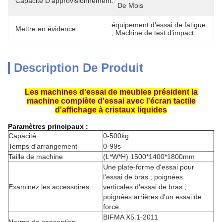
Capacité D'approvisionnement:
De Mois
équipement d'essai de fatigue
Mettre en évidence:
, 
Machine de test d'impact
Description De Produit
Les machines d'essai de meubles président la
machine complète d'essai avec l'écran tactile
d'affichage à cristaux liquides
Paramètres principaux :
Capacité
0-500kg
Temps d'arrangement
0-99s
Taille de machine
(L*W*H) 1500*1400*1800mm
Une plate-forme d'essai pour
l'essai de bras ; poignées
Examinez les accessoires
verticales d'essai de bras ;
poignées arrières d'un essai de
force.
BIFMA X5.1-2011