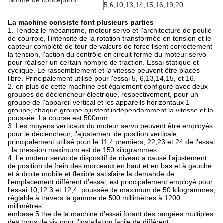
Norme de conception
5,6,10,13,14,15,16,19,20
La machine consiste font plusieurs parties
1.
Tendez le mécanisme, moteur servo et l'architecture de poulie
de courroie, l'intensité de la rotation transformée en tension et le
capteur complété de tour de valeurs de force lisent correctement
la tension, l'action du contrôle en circuit fermé du moteur servo
pour réaliser un certain nombre de traction. Essai statique et
cyclique. Le rassemblement et la vitesse peuvent être placés
libre. Principalement utilisé pour l'essai 5, 6,13,14,15, et 16.
2.
en plus de cette machine est également configuré avec deux
groupes de déclencheur électrique, respectivement, pour un
groupe de
l'
appareil vertical et les appareils horizontaux 1
groupe, chaque groupe ajustent indépendamment la vitesse et la
poussée. La course est 500mm
3.
Les moyens verticaux du moteur servo peuvent être employés
pour le déclencheur, l'ajustement de position verticale,
principalement utilisé pour le 11,4 premiers, 22,23 et 24 de l'essai
; la pression maximum est de 150 kilogrammes.
4.
Le moteur servo de dispositif de niveau a causé l'ajustement
de position de frein des morceaux en haut et en bas et à gauche
et à droite mobile et flexible satisfaire la demande de
l'emplacement différent d'essai, est principalement employé pour
l'essai 10,12.3 et 12,4. poussée de maximum de 50 kilogrammes,
réglable à travers la gamme de 500 millimètres à 1200
millimètres.
embase
5.the de
la
machine d'essai forant des rangées multiples
des trous de vis pour l'installation facile de différent