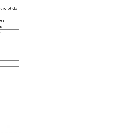
ure et de
ues
té
r