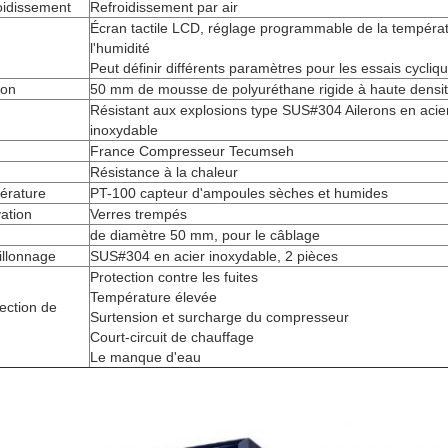
oidissement
Refroidissement par air
Écran tactile LCD, réglage programmable de la températ
l'humidité
Peut définir différents paramètres pour les essais cycliq
ion
50 mm de mousse de polyuréthane rigide à haute densi
Résistant aux explosions type SUS#304 Ailerons en acie
inoxydable
France Compresseur Tecumseh
Résistance à la chaleur
érature
PT-100 capteur d'ampoules sèches et humides
ation
Verres trempés
de diamètre 50 mm, pour le câblage
illonnage
SUS#304 en acier inoxydable, 2 pièces
Protection contre les fuites
Température élevée
tection de
Surtension et surcharge du compresseur
Court-circuit de chauffage
Le manque d'eau