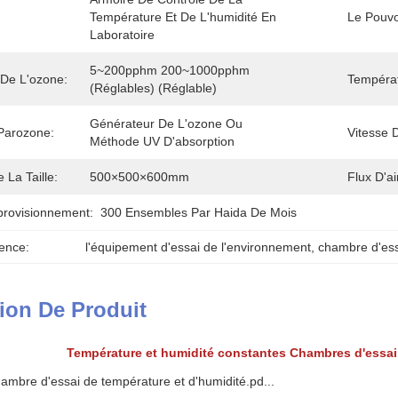
Température Et De L'humidité En 
Le Pouvo
Laboratoire
5~200pphm 200~1000pphm 
 De L'ozone:
Températ
(réglables) (réglable)
Générateur De L'ozone Ou 
Parozone:
Vitesse D
Méthode UV D'absorption
e La Taille:
500×500×600mm
Flux D'ai
provisionnement:
300 Ensembles Par Haida De Mois
ence:
l'équipement d'essai de l'environnement
, 
chambre d'ess
ion De Produit
Température et humidité constantes Chambres d'essai
bre d'essai de température et d'humidité.pd...