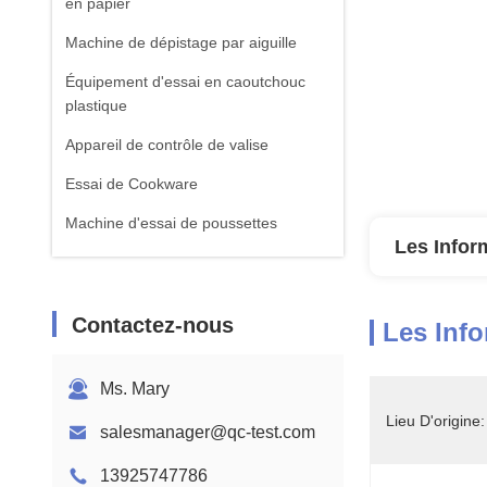
en papier
Machine de dépistage par aiguille
Équipement d'essai en caoutchouc
plastique
Appareil de contrôle de valise
Essai de Cookware
Machine d'essai de poussettes
Les Infor
équipement d'essai de textile
Machine standard d'essai d'ISTA
Contactez-nous
Les Info
Équipement de test de batterie
Machine d'analyse chimique
Ms. Mary
Équipement d'essai de la flammabilité
Lieu D'origine:
salesmanager@qc-test.com
13925747786