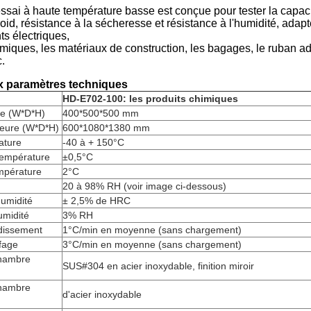
sai à haute température basse est conçue pour tester la capacit
roid, résistance à la sécheresse et résistance à l'humidité, adapt
s électriques,
imiques, les matériaux de construction, les bagages, le ruban adh
c.
x paramètres techniques
HD-
E702-100: les produits chimiques
ne (W*D*H)
400*500*500 mm
ieure (W*D*H)
600*1080*1380 mm
ature
-40 à + 150°C
température
±0,5°C
mpérature
2°C
20 à 98% RH (voir image ci-dessous)
humidité
± 2,5% de HRC
umidité
3% RH
idissement
1°C/min en moyenne (sans chargement)
fage
3°C/min en moyenne (sans chargement)
chambre
SUS#304 en acier inoxydable, finition miroir
chambre
d'acier inoxydable