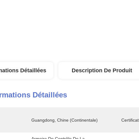
mations Détaillées
Description De Produit
rmations Détaillées
Guangdong, Chine (continentale)
Certificat
Armoire De Contrôle De La 