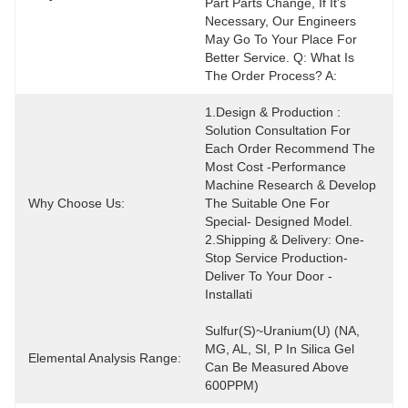
Part Parts Change, If It's 
Necessary, Our Engineers 
May Go To Your Place For 
Better Service. Q: What Is 
The Order Process? A:
1.Design & Production : 
Solution Consultation For 
Each Order Recommend The 
Most Cost -performance 
Machine Research & Develop 
Why Choose Us:
The Suitable One For 
Special- Designed Model. 
2.Shipping & Delivery: One-
Stop Service Production- 
Deliver To Your Door - 
Installati
Sulfur(S)~uranium(U) (NA, 
MG, AL, SI, P In Silica Gel 
Elemental Analysis Range:
Can Be Measured Above 
600PPM)