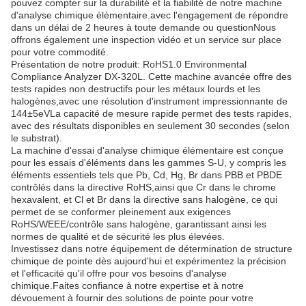
pouvez compter sur la durabilité et la fiabilité de notre machine
d'analyse chimique élémentaire.avec l'engagement de répondre
dans un délai de 2 heures à toute demande ou questionNous
offrons également une inspection vidéo et un service sur place
pour votre commodité.
Présentation de notre produit: RoHS1.0 Environmental
Compliance Analyzer DX-320L. Cette machine avancée offre des
tests rapides non destructifs pour les métaux lourds et les
halogènes,avec une résolution d'instrument impressionnante de
144±5eVLa capacité de mesure rapide permet des tests rapides,
avec des résultats disponibles en seulement 30 secondes (selon
le substrat).
La machine d'essai d'analyse chimique élémentaire est conçue
pour les essais d'éléments dans les gammes S-U, y compris les
éléments essentiels tels que Pb, Cd, Hg, Br dans PBB et PBDE
contrôlés dans la directive RoHS,ainsi que Cr dans le chrome
hexavalent, et Cl et Br dans la directive sans halogène, ce qui
permet de se conformer pleinement aux exigences
RoHS/WEEE/contrôle sans halogène, garantissant ainsi les
normes de qualité et de sécurité les plus élevées.
Investissez dans notre équipement de détermination de structure
chimique de pointe dès aujourd'hui et expérimentez la précision
et l'efficacité qu'il offre pour vos besoins d'analyse
chimique.Faites confiance à notre expertise et à notre
dévouement à fournir des solutions de pointe pour votre