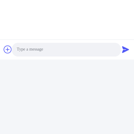
Photo
Video Call
Audio Call