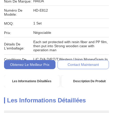
HAIDA
Nom De Marque:
Numéro De
HD-E812
Modèle:
1 Set
MOQ:
Négociable
Prix:
Each set protected with resin fiber and PP film,
Détails De
then put into Strong wooden case with
L'emballage:
operation man
L/C,D/A,D/P,T/T,Western Union,MoneyGram,In
Conditions De
cash, escrow
Paiement:
Obtenez Le Meilleur Prix
Contact Maintenant
Les Informations Détaillées
Description De Produit
Les Informations Détaillées