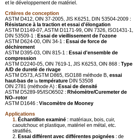
et le développement de matériel.
Critères de conception
ASTM D412, OIN 37-2005, JIS K6251, DIN 53504-2009 :
Résistance à la traction et essai d'élongation
ASTM D1149-07, ASTM D1171-99, OIN 7326, ISO1431-1,
DIN 53509-1 :
Essai de vieillissement de l'ozone
ASTM D624-00, OIN 34-1 :
Essai de force de
déchirement
ASTM D395-03, OIN 815-1 :
Essai d'ensemble de
compression
ASTM D2240-05, OIN 7619-1, JIS K6253, OIN 868 :
Type
A/D de dureté de rivage
ASTM D573, ASTM D865, ISO188 méthode B,
essai
haut-bas de
température
DIN 53508
la
OIN 2781 (méthode A) :
Essai de densité
ASTM D5289-95/ISO6502 :
Rhéomètre/Curemeter de
NO--rotor
ASTM D1646 :
Viscomètre de Mooney
Applications
1.
Échantillon examiné
: matériaux, bois, cuir,
caoutchouc et plastique, matériel en métal, etc.
stratifiés.
2.
Essai différent avec différentes poignées
: de