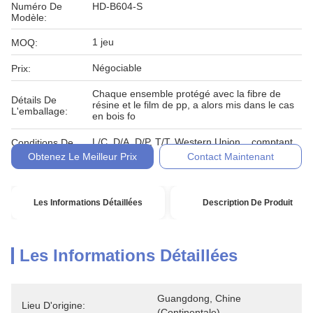
Numéro De
HD-B604-S
Modèle:
1 jeu
MOQ:
Négociable
Prix:
Chaque ensemble protégé avec la fibre de
Détails De
résine et le film de pp, a alors mis dans le cas
L'emballage:
en bois fo
L/C, D/A, D/P, T/T, Western Union, , comptant,
Conditions De
engagement
Paiement:
Obtenez Le Meilleur Prix
Contact Maintenant
Les Informations Détaillées
Description De Produit
Les Informations Détaillées
Guangdong, Chine 
Lieu D'origine:
(continentale)