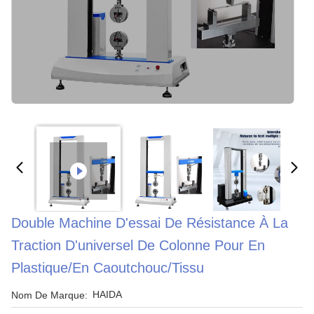
Double Machine D'essai De Résistance À La
Traction D'universel De Colonne Pour En
Plastique/en Caoutchouc/tissu
HAIDA
Nom De Marque: