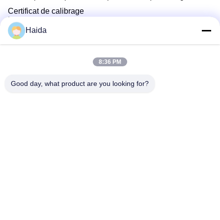
Certificat de calibrage
Dispositif de calibrage
Haida
Les Étiquettes:
8:36 PM
Machine D'essai De Tension Universelle
Good day, what product are you looking for?
Machine Électronique Dépistage Universel
Machine D'essai De Résistance À La Pression
Contactez rapidement
Adresse
Pièce 105, bâtiment F4, secteur F, ville de Tianan Digital,