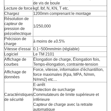
de vis de boule
Lecture de force
kgf, Ibf, N, KN, T etc.
Chargez
1200mm comprenant le montage
Résolution de
capteur de
1/250,000
pression de
piézoélectrique
Précision de
à moins de ±0.5%
charge
Vitesse d'essai
0.1~500mm/min (réglable)
Logiciel
Le TM 2101
Affichage de
Élongation de charge, Élongation fois,
courbes
Temps-élongation, contrainte-tension
Force, vitesse, information d'échantillon,
Affichage de
force maximales (Kpa, MPA, N/mm,
données
N/mm2) etc…
E-arrêt
Protection de surcharge
Caractéristiques
Commutateurs de limite supérieure et
de sécurité
inférieure
Capteur de charge avec la retraite
automatique