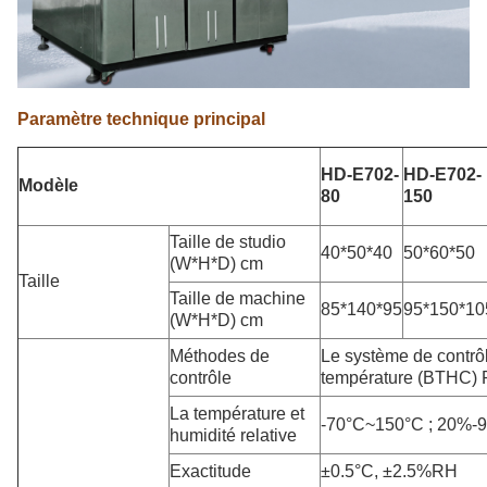
Paramètre technique principal
HD-E702-
HD-E702-
Modèle
80
150
Taille de studio
40*50*40
50*60*50
(W*H*D) cm
Taille
Taille de machine
85*140*95
95*150*10
(W*H*D) cm
Méthodes de
Le système de contrôl
contrôle
température (BTHC) PI
La température et
-70°C~150°C ; 20%-
humidité relative
Exactitude
±0.5°C, ±2.5%RH