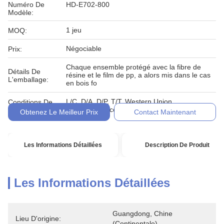
Numéro De
HD-E702-800
Modèle:
1 jeu
MOQ:
Négociable
Prix:
Chaque ensemble protégé avec la fibre de
Détails De
résine et le film de pp, a alors mis dans le cas
L'emballage:
en bois fo
L/C, D/A, D/P, T/T, Western Union,
Conditions De
MoneyGram, comptant, engagement
Paiement:
Obtenez Le Meilleur Prix
Contact Maintenant
Les Informations Détaillées
Description De Produit
Les Informations Détaillées
Guangdong, Chine 
Lieu D'origine:
(continentale)