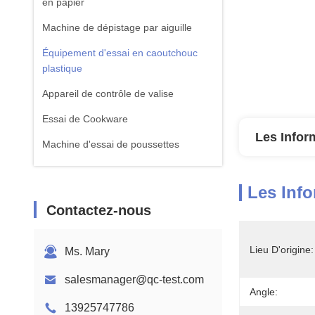
en papier
Machine de dépistage par aiguille
Équipement d'essai en caoutchouc
plastique
Appareil de contrôle de valise
Essai de Cookware
Les Infor
Machine d'essai de poussettes
équipement d'essai de textile
Les Info
Machine standard d'essai d'ISTA
Contactez-nous
Équipement de test de batterie
Machine d'analyse chimique
Lieu D'origine:
Ms. Mary
Équipement d'essai de la flammabilité
salesmanager@qc-test.com
Angle:
13925747786