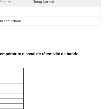
rature:
Temp Normal
 du caoutchouc
mpérature d'essai de rétentivité de bande