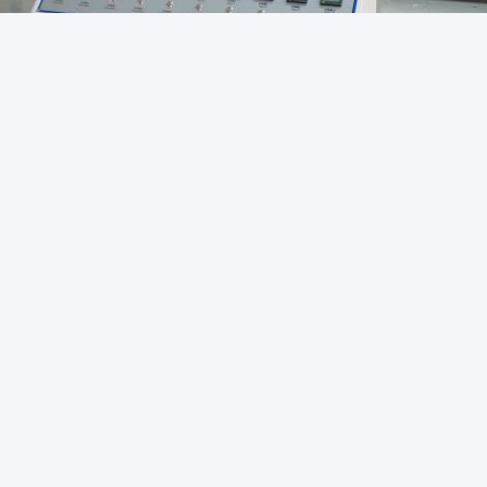
es:
Machine D'essai De Tension En Caoutchouc
s D'essai En Caoutchouc
actez rapidement