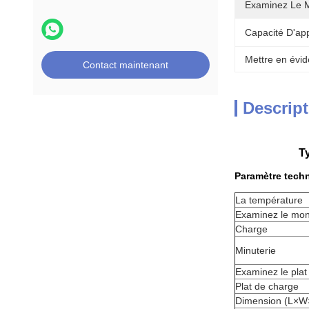
Examinez Le 
Capacité D'ap
Mettre en évid
Contact maintenant
Descript
T
Paramètre tech
La température
Examinez le mo
Charge
Minuterie
Examinez le plat
Plat de charge
Dimension (L×W