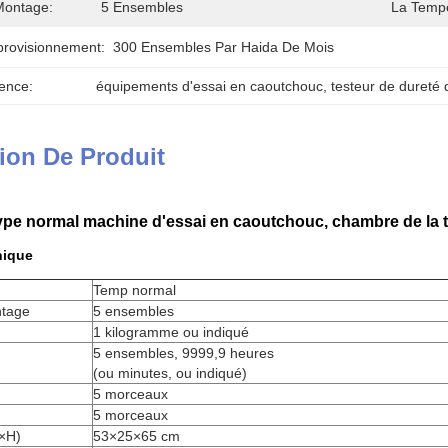
Montage:
5 Ensembles
La Tempé
provisionnement:
300 Ensembles Par Haida De Mois
ence:
équipements d'essai en caoutchouc
, 
testeur de dureté
ion De Produit
ype normal machine d'essai en caoutchouc, chambre de la te
nique
Temp normal
ntage
5 ensembles
1 kilogramme ou indiqué
5 ensembles, 9999,9 heures
(ou minutes, ou indiqué)
5 morceaux
5 morceaux
×H)
53×25×65 cm