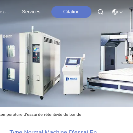
Contactez-Nous
Services
Citation
empérature d'essai de rétentivité de bande
Type Normal Machine D'essai En