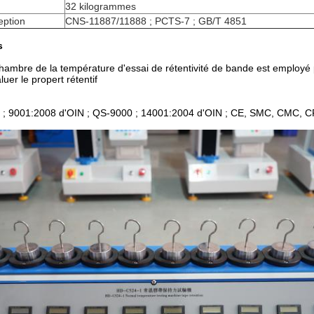
32 kilogrammes
eption
CNS-11887/11888 ; PCTS-7 ; GB/T 4851
s
hambre de la température d'essai de rétentivité de bande est employé p
luer le propert rétentif
 ; 9001:2008 d'OIN ; QS-9000 ; 14001:2004 d'OIN ; CE, SMC, CMC, 