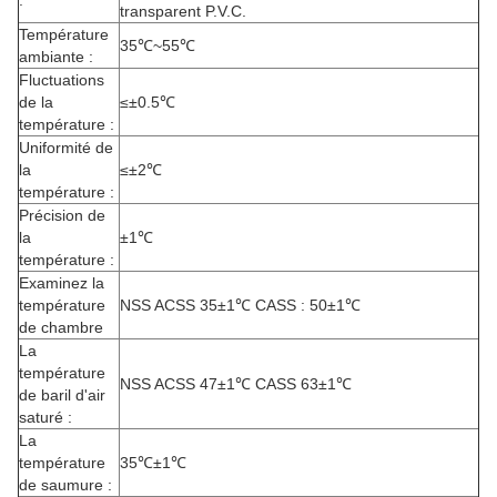
:
transparent P.V.C.
Température
35℃~55℃
ambiante :
Fluctuations
de la
≤±0.5℃
température :
Uniformité de
la
≤±2℃
température :
Précision de
la
±1℃
température :
Examinez la
température
NSS ACSS 35±1℃ CASS : 50±1℃
de chambre
La
température
NSS ACSS 47±1℃ CASS 63±1℃
de baril d'air
saturé :
La
température
35℃±1℃
de saumure :