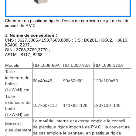
Chambre en plastique rigide d'essai de corrosion de jet de sel de
conseil de P.V.C
3.
Norme de conception :
CNS : 3627,3385,4159,7669,8886 ; JIS : D0201, H8502, H8610,
K5400, Z2371 ;
OIN : 3768,3769,3770 ;
ASTM : B117, B268.
Modèle
HD-E808-60A
HD-E808-90A
HD-E808-120A
Taille
intérieure de
60×40×45
90×60×50
120×100×50
boîte :
(L×W×H) cm
Taille
extérieure de
107×60×118
141×88×128
190×130×140
boîte :
(L×W×H) cm
Le matériel interne et externe emploie le conseil
Matériel
de plastique rigide importé de P.V.C ; la couverture
d'équipement
de cas emploie le panneau en plastique rigide