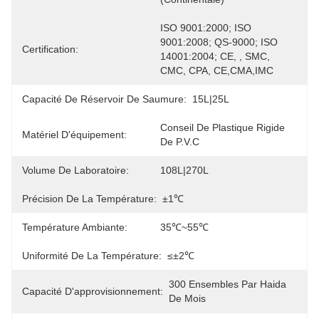
ISO 9001:2000; ISO 
9001:2008; QS-9000; ISO 
Certification:
14001:2004; CE, , SMC, 
CMC, CPA, CE,CMA,IMC
Capacité De Réservoir De Saumure:
15L|25L
Conseil De Plastique Rigide 
Matériel D'équipement:
De P.V.C
Volume De Laboratoire:
108L|270L
Précision De La Température:
±1℃
Température Ambiante:
35℃~55℃
Uniformité De La Température:
≤±2℃
300 Ensembles Par Haida 
Capacité D'approvisionnement:
De Mois