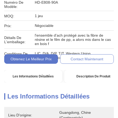
Numéro De
HD-E808-90A
Modèle:
1 jeu
MOQ:
Négociable
Prix:
l'ensemble d'ach protégé avec la fibre de
Détails De
résine et le film de pp, a alors mis dans le cas
L'emballage:
en bois f
L/C, D/A, D/P, T/T, Western Union,
Conditions De
MoneyGram, comptant, engagement
Paiement:
Obtenez Le Meilleur Prix
Contact Maintenant
Les Informations Détaillées
Description De Produit
Les Informations Détaillées
Guangdong, Chine 
Lieu D'origine:
(continentale)