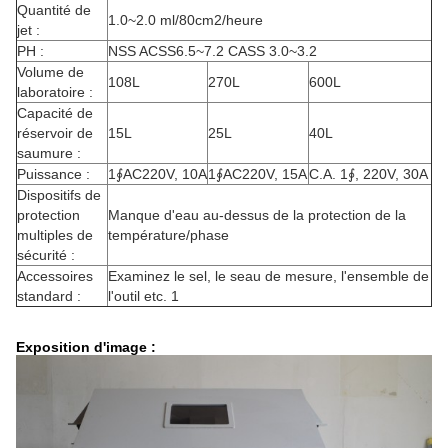
Quantité de
1.0~2.0 ml/80cm2/heure
jet :
PH :
NSS ACSS6.5~7.2 CASS 3.0~3.2
Volume de
108L
270L
600L
laboratoire :
Capacité de
réservoir de
15L
25L
40L
saumure :
Puissance :
1∮AC220V, 10A
1∮AC220V, 15A
C.A. 1∮, 220V, 30A
Dispositifs de
protection
Manque d'eau au-dessus de la protection de la
multiples de
température/phase
sécurité :
Accessoires
Examinez le sel, le seau de mesure, l'ensemble de
standard :
l'outil etc. 1
Exposition d'image :