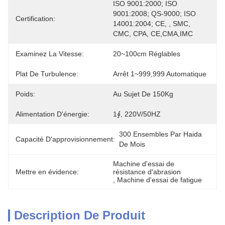
ISO 9001:2000; ISO 
9001:2008; QS-9000; ISO 
Certification:
14001:2004; CE, , SMC, 
CMC, CPA, CE,CMA,IMC
Examinez La Vitesse:
20~100cm Réglables
Plat De Turbulence:
Arrêt 1~999,999 Automatique
Poids:
Au Sujet De 150Kg
Alimentation D'énergie:
1∮, 220V/50HZ
300 Ensembles Par Haida 
Capacité D'approvisionnement:
De Mois
Machine d'essai de 
Mettre en évidence:
résistance d'abrasion
, 
Machine d'essai de fatigue
Description De Produit