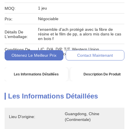
1 jeu
MOQ:
Négociable
Prix:
l'ensemble d'ach protégé avec la fibre de
Détails De
résine et le film de pp, a alors mis dans le cas
L'emballage:
en bois f
L/C, D/A, D/P, T/T, Western Union,
Conditions De
MoneyGram, comptant, engagement
Paiement:
Obtenez Le Meilleur Prix
Contact Maintenant
Les Informations Détaillées
Description De Produit
Les Informations Détaillées
Guangdong, Chine 
Lieu D'origine:
(continentale)