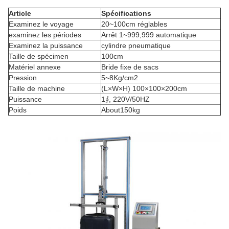
Article
Spécifications
Examinez le voyage
20~100cm réglables
examinez les périodes
Arrêt 1~999,999 automatique
Examinez la puissance
cylindre pneumatique
Taille de spécimen
100cm
Matériel annexe
Bride fixe de sacs
Pression
5~8Kg/cm2
Taille de machine
(L×W×H) 100×100×200cm
Puissance
1∮, 220V/50HZ
Poids
About150kg