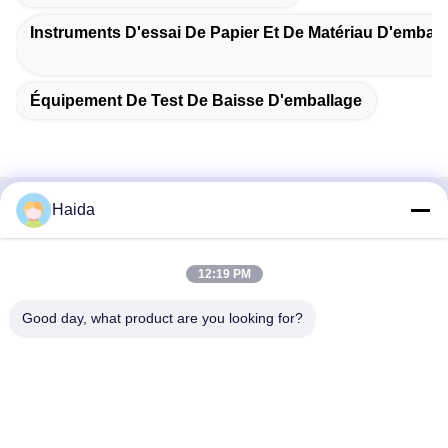
Instruments D'essai De Papier Et De Matériau D'emball
Équipement De Test De Baisse D'emballage
Haida
Contactez rapidement
Adresse
12:19 PM
Pièce 105, bâtiment F4, secteur F, ville de Tianan Digital,
Good day, what product are you looking for?
secteur de Nancheng, ville de Dongguan, province du
Guangdong, Chine
Téléphone
86-0769-89055588