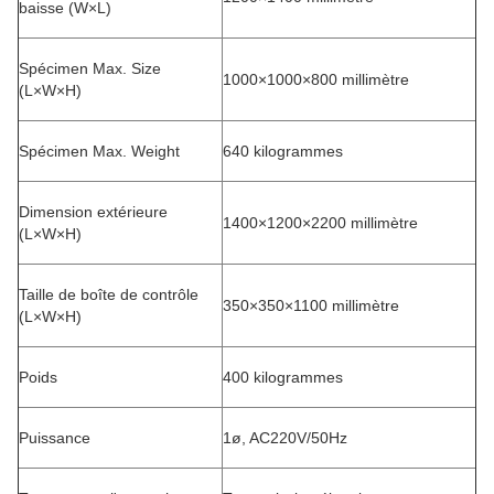
baisse (W×L)
Spécimen Max. Size
1000×1000×800 millimètre
(L×W×H)
Spécimen Max. Weight
640 kilogrammes
Dimension extérieure
1400×1200×2200 millimètre
(L×W×H)
Taille de boîte de contrôle
350×350×1100 millimètre
(L×W×H)
Poids
400 kilogrammes
Puissance
1ø, AC220V/50Hz