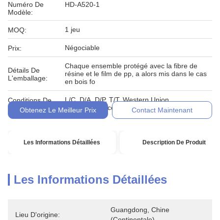
Numéro De
HD-A520-1
Modèle:
1 jeu
MOQ:
Négociable
Prix:
Chaque ensemble protégé avec la fibre de
Détails De
résine et le film de pp, a alors mis dans le cas
L'emballage:
en bois fo
L/C, D/A, D/P, T/T, Western Union,
Conditions De
MoneyGram, comptant, engagement
Paiement:
Obtenez Le Meilleur Prix
Contact Maintenant
Les Informations Détaillées
Description De Produit
Les Informations Détaillées
Guangdong, Chine 
Lieu D'origine:
(continentale)