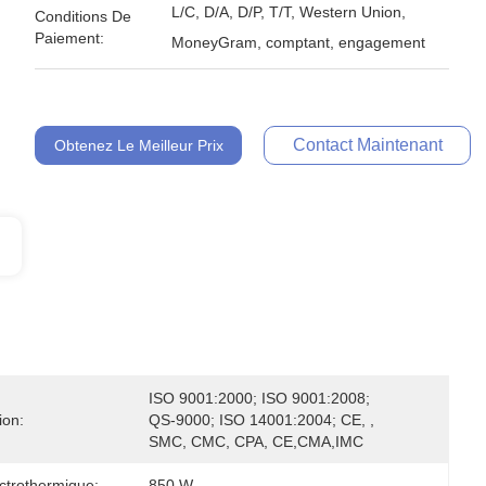
L/C, D/A, D/P, T/T, Western Union,
Conditions De
Paiement:
MoneyGram, comptant, engagement
Contact Maintenant
Obtenez Le Meilleur Prix
ISO 9001:2000; ISO 9001:2008; 
ion:
QS-9000; ISO 14001:2004; CE, , 
SMC, CMC, CPA, CE,CMA,IMC
ctrothermique:
850 W