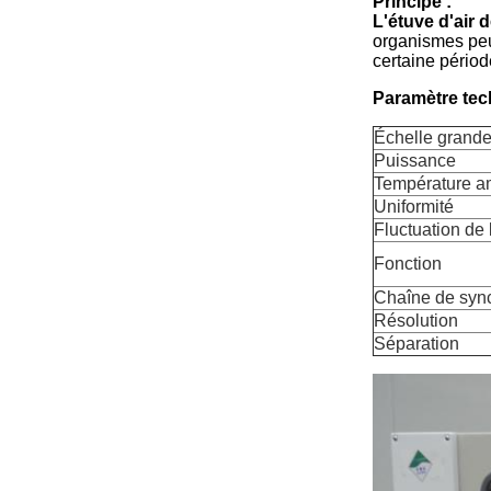
Principe :
L'étuve d'air 
organismes peut
certaine périod
Paramètre tech
Échelle grande
Puissance
Température a
Uniformité
Fluctuation de
Fonction
Chaîne de sync
Résolution
Séparation