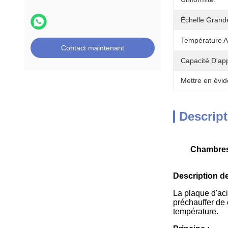
Échelle Grand
Température A
Contact maintenant
Capacité D'ap
Mettre en évid
Descript
Chambres 
Description de
La plaque d'acie
préchauffer de 
température.