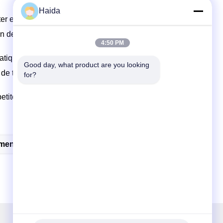
Haida
iter encombrant
ion de la température à haute précision, pour s'assurer que
4:50 PM
matiquement
Good day, what product are you looking 
s de travail d'ensemble, de temps en temps quand
for?
etite erreur
ment D'essai De L'environnement