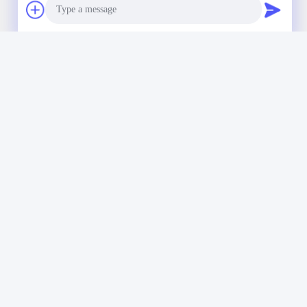
Notre newsletter
Abonnez-vous à notre newsletter pour des réductions et plus
encore.
Photo
Video Call
Audio Call
Contactez-Nous