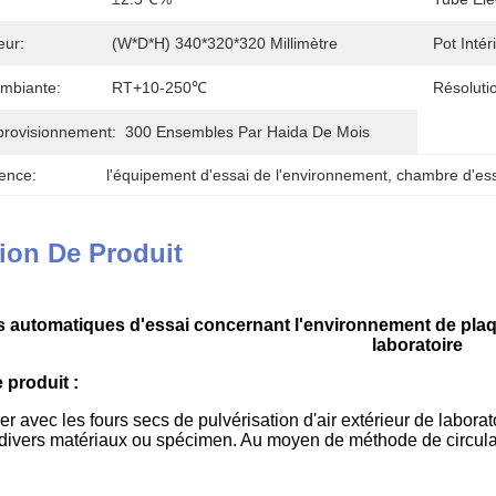
eur:
(W*D*H) 340*320*320 Millimètre
Pot Intér
mbiante:
RT+10-250℃
Résoluti
provisionnement:
300 Ensembles Par Haida De Mois
ence:
l'équipement d'essai de l'environnement
, 
chambre d'ess
ion De Produit
automatiques d'essai concernant l'environnement de plaque 
laboratoire
 produit :
r avec les fours secs de pulvérisation d'air extérieur de laborato
divers matériaux ou spécimen. Au moyen de méthode de circulatio