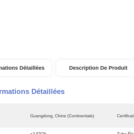
mations Détaillées
Description De Produit
rmations Détaillées
Guangdong, Chine (continentale)
Certificat
±2.5℃%
Tube Éle