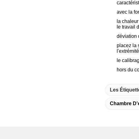
caractéris
avec la f
la chaleur
le travail
déviation
placez la
l'extrémit
le calibra
hors du co
Les Étiquett
Chambre D'e