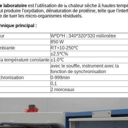
de laboratoire
est l'utilisation de
chaleur sèche à hautes tempé
la
 produire l'oxydation, dénaturation de protéine, telle que l'inte
e de tuer les micro-organismes résiduels.
nique principal :
ur
W*D*H : 340*320*320 millimètre
850 W
mbiante
RT+10-250℃
±2.5℃%
 la température constante
±1.0℃
avec le souffle, instrument avec la
fonction de synchronisation
hronisation
0-999min
0,1
2 morceaux