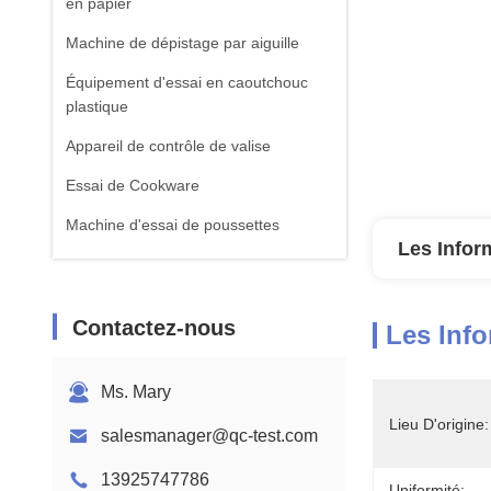
en papier
Machine de dépistage par aiguille
Équipement d'essai en caoutchouc
plastique
Appareil de contrôle de valise
Essai de Cookware
Machine d'essai de poussettes
Les Infor
équipement d'essai de textile
Machine standard d'essai d'ISTA
Contactez-nous
Les Info
Équipement de test de batterie
Machine d'analyse chimique
Ms. Mary
Équipement d'essai de la flammabilité
Lieu D'origine:
salesmanager@qc-test.com
13925747786
Uniformité: