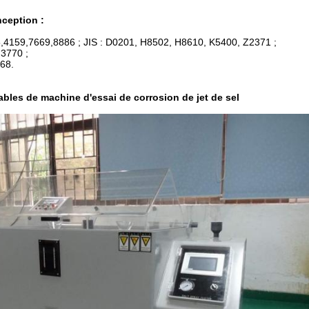
ception :
,4159,7669,8886 ; JIS : D0201, H8502, H8610, K5400, Z2371 ;
,3770 ;
68.
bles de machine d'essai de corrosion de jet
de
sel