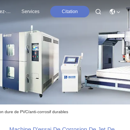
Contactez-Nous
Services
Citation
ion dure de PVC/anti-corrosif durables
Machine D'essai De Corrosion De Jet De