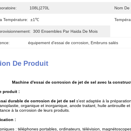
oratoire:
108L|270L
Nom De P
La Température:
±1℃
Températ
provisionnement:
300 Ensembles Par Haida De Mois
ence:
équipement d'essai de corrosion
, 
Embruns salés
ion De Produit
Machine d'essai de corrosion de jet de sel avec la construc
 produit :
sai durable de corrosion de jet de sel
s'est adaptée à
la
préparatio
anoplastie, organique et inorganique, anode traitant, huile antirouille et
tance à la corrosion de leurs produits.
ication :
roniques : téléphones portables, ordinateurs, télévision, magnétoscopes 