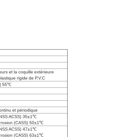
urs et la coquille extérieure
lastique rigide de P.V.C
 | 55℃
ontinu et périodique
 (NSS ACSS) 35±1℃
orrosion (CASS) 50±1℃
 (NSS ACSS) 47±1℃
orrosion (CASS) 63±1℃