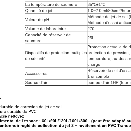
La température de saumure
35℃±1℃
Quantité de jet
1.0~2.0 ml/80cm2/heur
Méthode de jet de sel
Valeur du pH
Méthode d'essai antico
Volume de laboratoire
270L
Capacité de réservoir de
25L
saumure
Protection actuelle de 
Dispositifs de protection multiples
protection de pression,
de sécurité
température, au-dessus 
charge
Réservoir de sel d'ess
Accessoires
1 ensemble
Source d'air
pompe d'air 1HP (fourni
s
durable de corrosion de jet de sel
dure durable de PVC
facile nettoyez
imental de
l'
espace : 60L/90L/120L/160L/800L (peut être adapté au
 entonnoir réglé de collection du jet 2 + revêtement en PVC Trans