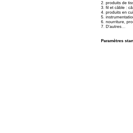
2. produits de ti
3. fil et câble : 
4. produits en cu
5. instrumentatio
6. nourriture, pr
7. D'autres…
Paramètres stan