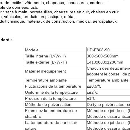
ssu de textile : vêtements, chapeaux, chaussures, cordes
câble de données, usb,
ir : sacs à main, portefeuilles, chaussures en cuir, chaises en cuir
n, véhicules, produits en plastique, métal,
oduit chimique, matériaux de construction, médical, aérospatiaux
dard :
Modèle
HD-E808-90
Taille interne (L×W×H)
900x600x500mm
Taille externe (L×W×H)
1410x880x1280mm
Chacun des deux intérie
Matériel d'équipement
adoptent le conseil de p
Température ambiante
Température ambiante
Fluctuations de la température
≤±0.5℃
Uniformité de la température
≤±2℃
Précision de la température
±1℃
Méthode de pulvérisation
De type pulvérisateur c
Examinez la température de
Méthode de jet de sel
chambre
Méthode d'essai antic
La température de baril d'air
Méthode de jet de sel
saturé
Méthode d'essai antic