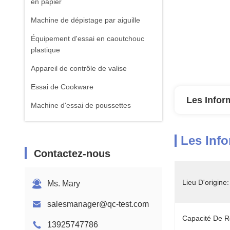
en papier
Machine de dépistage par aiguille
Équipement d'essai en caoutchouc
plastique
Appareil de contrôle de valise
Essai de Cookware
Les Infor
Machine d'essai de poussettes
équipement d'essai de textile
Les Info
Machine standard d'essai d'ISTA
Contactez-nous
Équipement de test de batterie
Machine d'analyse chimique
Lieu D'origine:
Ms. Mary
Équipement d'essai de la flammabilité
salesmanager@qc-test.com
Capacité De R
13925747786