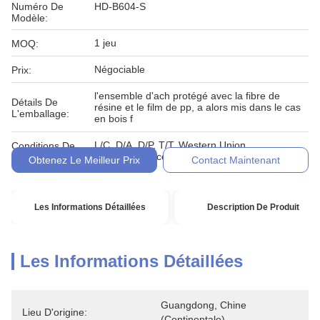
Numéro De
HD-B604-S
Modèle:
1 jeu
MOQ:
Négociable
Prix:
l'ensemble d'ach protégé avec la fibre de
Détails De
résine et le film de pp, a alors mis dans le cas
L'emballage:
en bois f
L/C, D/A, D/P, T/T, Western Union,
Conditions De
MoneyGram, comptant, engagement
Paiement:
Obtenez Le Meilleur Prix
Contact Maintenant
Les Informations Détaillées
Description De Produit
Les Informations Détaillées
Guangdong, Chine 
Lieu D'origine:
(continentale)