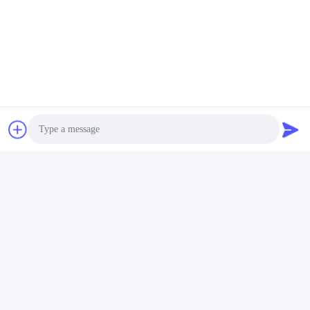
Contactez rapidement
Adresse
Pièce 105, bâtiment F4, secteur F, ville de Tianan Digital,
secteur de Nancheng, ville de Dongguan, province du
Guangdong, Chine
Téléphone
86-0769-89055588
Email
salesmanager@qc-test.com
Photo
Video Call
Audio Call
Politique en matière de protection de la vie privée
|
Plan du
site
| Bonne qualité de la Chine machines d'essai de tension