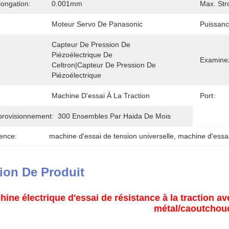
longation:
0.001mm
Max. Str
Moteur Servo De Panasonic
Puissanc
Capteur De Pression De 
Piézoélectrique De 
Examinez
Celtron|capteur De Pression De 
Piézoélectrique
Machine D'essai À La Traction
Port:
provisionnement:
300 Ensembles Par Haida De Mois
ence:
machine d'essai de tension universelle
, 
machine d'essai
ion De Produit
ine électrique d'essai de résistance à la traction a
métal/caoutchou