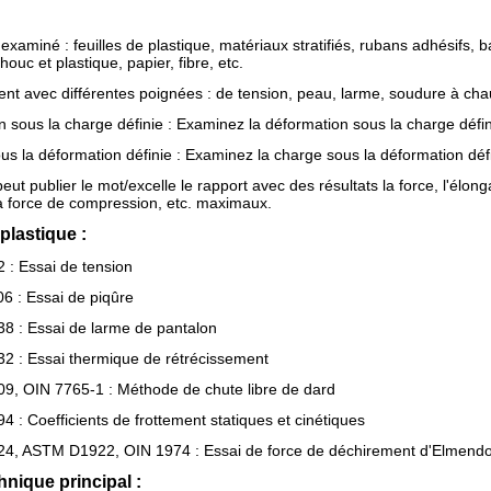
 examiné : feuilles de plastique, matériaux stratifiés, rubans adhésifs, b
houc et plastique, papier, fibre, etc.
rent avec différentes poignées : de tension, peau, larme, soudure à cha
 sous la charge définie : Examinez la déformation sous la charge défin
s la déformation définie : Examinez la charge sous la déformation défi
peut publier le mot/excelle le rapport avec des résultats la force, l'élong
a force de compression, etc. maximaux.
 plastique :
: Essai de tension
 : Essai de piqûre
 : Essai de larme de pantalon
 : Essai thermique de rétrécissement
, OIN 7765-1 : Méthode de chute libre de dard
: Coefficients de frottement statiques et cinétiques
, ASTM D1922, OIN 1974 : Essai de force de déchirement d'Elmendo
nique principal :