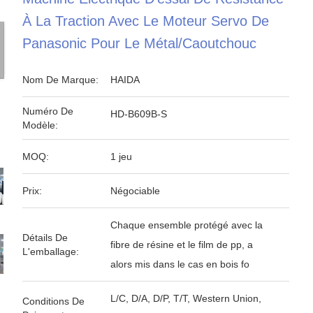
À La Traction Avec Le Moteur Servo De
Panasonic Pour Le Métal/caoutchouc
Nom De Marque:
HAIDA
Numéro De
HD-B609B-S
Modèle:
MOQ:
1 jeu
Prix:
Négociable
Chaque ensemble protégé avec la
Détails De
fibre de résine et le film de pp, a
L'emballage:
alors mis dans le cas en bois fo
L/C, D/A, D/P, T/T, Western Union,
Conditions De