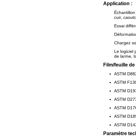
Application :
Échantillon
cuir, caoutc
Essai diffé
Déformation
Chargez sou
Le logiciel 
de larme, l
Film/feuille de
ASTM D882 
ASTM F1306
ASTM D1938
ASTM D2732
ASTM D1709
ASTM D1894 
ASTM D1424
Paramètre tech