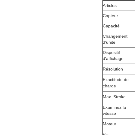
Articles
Capteur
Capacité
Changement
d'unité
Dispositif
d'affichage
Résolution
Exactitude de
charge
Max. Stroke
Examinez la
vitesse
Moteur
Vis