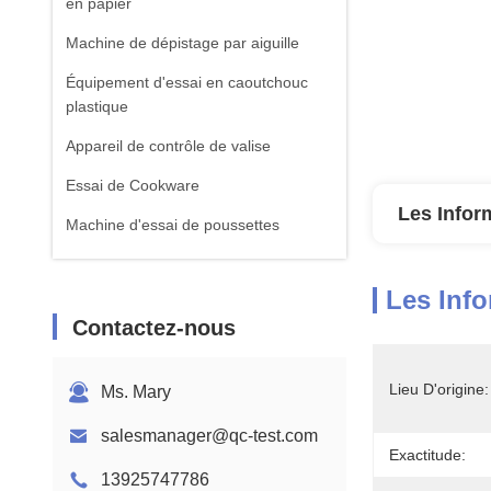
en papier
Machine de dépistage par aiguille
Équipement d'essai en caoutchouc
plastique
Appareil de contrôle de valise
Essai de Cookware
Les Infor
Machine d'essai de poussettes
équipement d'essai de textile
Les Info
Machine standard d'essai d'ISTA
Contactez-nous
Équipement de test de batterie
Machine d'analyse chimique
Lieu D'origine:
Ms. Mary
Équipement d'essai de la flammabilité
salesmanager@qc-test.com
Exactitude:
13925747786