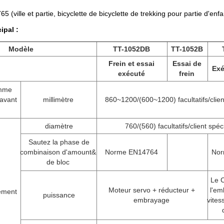
(ville et partie, bicyclette de bicyclette de trekking pour partie d'enf
ipal :
Modèle
TT-1052DB
TT-1052B
Frein et essai
Essai de
Exé
exécuté
frein
amme
 avant
millimètre
860~1200/(600~1200) facultatifs/clien
diamètre
760/(560) facultatifs/client spéc
Sautez la phase de
combinaison d'amount&
Norme EN14764
Nor
de bloc
Le C
Moteur servo + réducteur +
l'em
ement
puissance
embrayage
vites