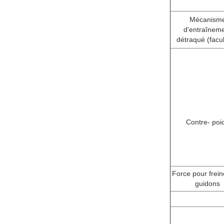
Mécanism
d'entraînem
détraqué (facult
Contre- poi
Force pour frein
guidons