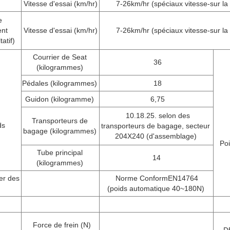
Vitesse d'essai (km/hr)
7-26km/hr (spéciaux vitesse-sur l
e
ent
Vitesse d'essai (km/hr)
7-26km/hr (spéciaux vitesse-sur l
atif)
Courrier de Seat
36
(kilogrammes)
Pédales (kilogrammes)
18
Guidon (kilogramme)
6,75
10.18.25. selon des
Transporteurs de
ds
transporteurs de bagage, secteur
bagage (kilogrammes)
204X240 (d'assemblage)
Poi
Tube principal
14
(kilogrammes)
er des
Norme ConformEN14764
(poids automatique 40~180N)
Force de frein (N)