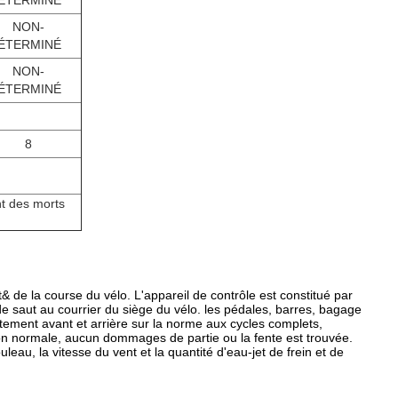
ÉTERMINÉ
NON-
ÉTERMINÉ
NON-
ÉTERMINÉ
8
nt des morts
& de la course du vélo. L'appareil de contrôle est constitué par
 de saut au courrier du siège du vélo. les pédales, barres, bagage
attement avant et arrière sur la norme aux cycles complets,
ion normale, aucun dommages de partie ou la fente est trouvée.
ouleau, la vitesse du vent et la quantité d'eau-jet de frein et de