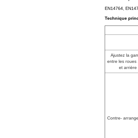
EN14764, EN14765 
Technique princ
Ajustez la g
entre les roues
et arrière
Contre- arrang