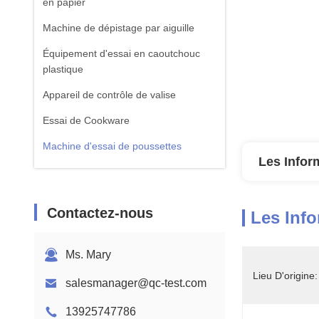
en papier
Machine de dépistage par aiguille
Équipement d'essai en caoutchouc
plastique
Appareil de contrôle de valise
Essai de Cookware
Machine d'essai de poussettes
Les Infor
équipement d'essai de textile
Machine standard d'essai d'ISTA
Contactez-nous
Les Info
Équipement de test de batterie
Machine d'analyse chimique
Ms. Mary
Équipement d'essai de la flammabilité
Lieu D'origine:
salesmanager@qc-test.com
13925747786