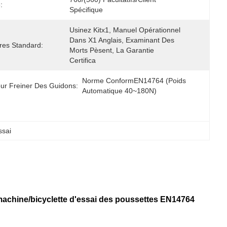
:
Spécifique
Usinez Kitx1, Manuel Opérationnel 
Dans X1 Anglais, Examinant Des 
res Standard:
Morts Pèsent, La Garantie 
Certifica
Norme ConformEN14764 (poids 
ur Freiner Des Guidons:
Automatique 40~180N)
ssai
machine/bicyclette d'essai des poussettes EN14764