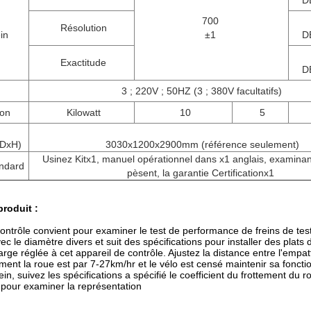
D
700
Résolution
in
±1
D
Exactitude
D
3 ; 220V ; 50HZ (3 ; 380V facultatifs)
on
Kilowatt
10
5
xDxH)
3030x1200x2900mm (référence seulement)
Usinez Kitx1, manuel opérationnel dans x1 anglais, examina
andard
pèsent, la garantie Certificationx1
produit :
ontrôle convient pour examiner le test de performance de freins de test
c le diamètre divers et suit des spécifications pour installer des plats
arge réglée à cet appareil de contrôle. Ajustez la distance entre l'emp
ent la roue est par 7-27km/hr et le vélo est censé maintenir sa fonct
ein, suivez les spécifications a spécifié le coefficient du frottement du r
pour examiner la représentation