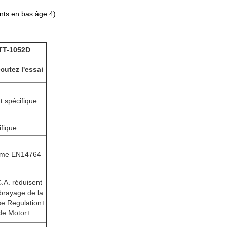
ants en bas âge 4)
TT-1052D
cutez l'essai
t spécifique
ifique
me EN14764
.A. réduisent
brayage de la
se Regulation+
de Motor+