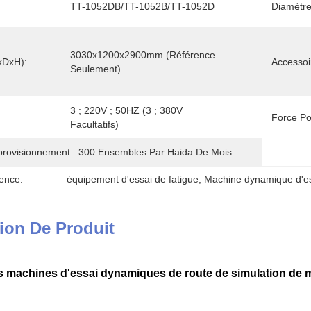
TT-1052DB/TT-1052B/TT-1052D
Diamètre
3030x1200x2900mm (référence 
xDxH):
Accessoi
Seulement)
3 ; 220V ; 50HZ (3 ; 380V 
Force Po
Facultatifs)
provisionnement:
300 Ensembles Par Haida De Mois
ence:
équipement d'essai de fatigue
, 
Machine dynamique d'e
ion De Produit
es machines d'essai dynamiques de route de simulation de 