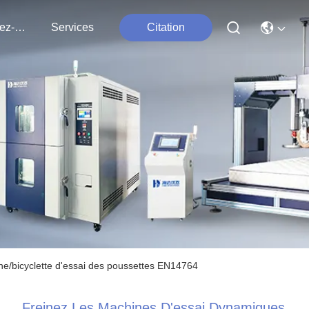
Contactez-Nous
Services
Citation
ne/bicyclette d'essai des poussettes EN14764
Freinez Les Machines D'essai Dynamiques