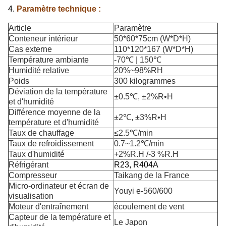
4.
Paramètre technique :
Article
Paramètre
Conteneur intérieur
50*60*75cm (W*D*H)
Cas externe
110*120*167 (W*D*H)
Température ambiante
-70℃ | 150℃
Humidité relative
20%~98%RH
Poids
300 kilogrammes
Déviation de la température
±0.5℃, ±2%R•H
et d'humidité
Différence moyenne de la
±2℃, ±3%R•H
température et d'humidité
Taux de chauffage
≤2.5℃/min
Taux de refroidissement
0.7~1.2℃/min
Taux d'humidité
+2%R.H /-3 %R.H
Réfrigérant
R23, R404A
Compresseur
Taikang de la France
Micro-ordinateur et écran de
Youyi e-560/600
visualisation
Moteur d'entraînement
écoulement de vent
Capteur de la température et
Le Japon