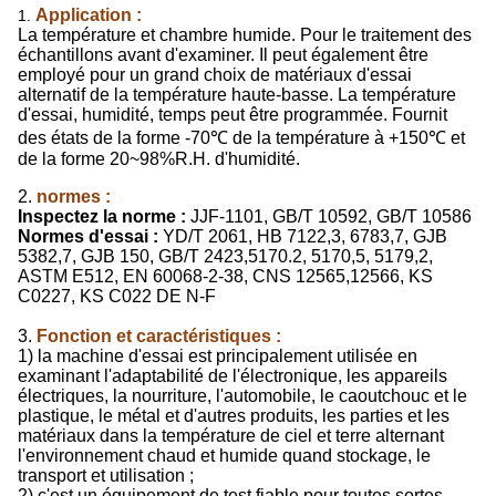
Application :
1.
La température et chambre humide. Pour le traitement des
échantillons avant d'examiner. Il peut également être
employé pour un grand choix de matériaux d'essai
alternatif de la température haute-basse. La température
d'essai, humidité, temps peut être programmée. Fournit
des états de la forme -70℃ de la température à +150℃ et
de la forme 20~98%R.H. d'humidité.
2.
normes :
Inspectez la norme :
JJF-1101, GB/T 10592, GB/T 10586
Normes d'essai :
YD/T 2061, HB 7122,3, 6783,7, GJB
5382,7, GJB 150, GB/T 2423,5170.2, 5170,5, 5179,2,
ASTM E512, EN 60068-2-38, CNS 12565,12566, KS
C0227, KS C022 DE N-F
3.
Fonction et caractéristiques :
1) la machine d'essai est principalement utilisée en
examinant l'adaptabilité de l'électronique, les appareils
électriques, la nourriture, l'automobile, le caoutchouc et le
plastique, le métal et d'autres produits, les parties et les
matériaux dans la température de ciel et terre alternant
l'environnement chaud et humide quand stockage, le
transport et utilisation ;
2) c'est un équipement de test fiable pour toutes sortes