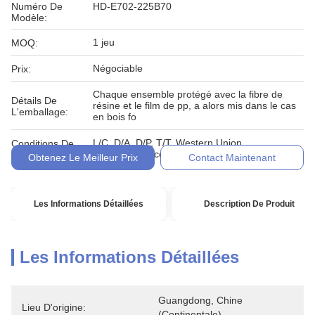
Numéro De
HD-E702-225B70
Modèle:
1 jeu
MOQ:
Négociable
Prix:
Chaque ensemble protégé avec la fibre de
Détails De
résine et le film de pp, a alors mis dans le cas
L'emballage:
en bois fo
L/C, D/A, D/P, T/T, Western Union,
Conditions De
MoneyGram, comptant, engagement
Paiement:
Obtenez Le Meilleur Prix
Contact Maintenant
Les Informations Détaillées
Description De Produit
Les Informations Détaillées
Guangdong, Chine 
Lieu D'origine:
(continentale)