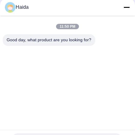
Haida
11:50 PM
Good day, what product are you looking for?
Les Étiquettes:
Chambre D'essai De La Température D'humidité
Chambre De La Température Et D'humidité