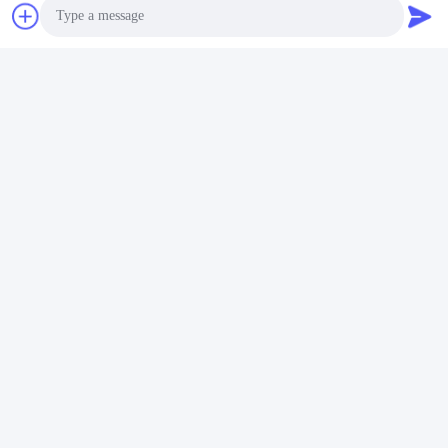
Humidité Et Chambre À Température Contrôlée
Photo
Contactez rapidement
Video Call
Adresse
Audio Call
Pièce 105, bâtiment F4, secteur F, ville de Tianan Digital,
secteur de Nancheng, ville de Dongguan, province du
Guangdong, Chine
Téléphone
86-0769-89055588
Email
salesmanager@qc-test.com