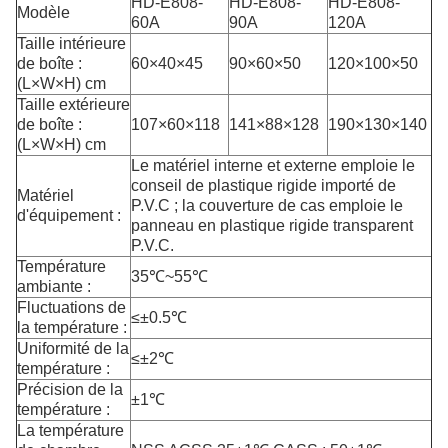
HD-E808-
HD-E808-
HD-E808-
Modèle
60A
90A
120A
Taille intérieure
de boîte :
60×40×45
90×60×50
120×100×50
(L×W×H) cm
Taille extérieure
de boîte :
107×60×118
141×88×128
190×130×140
(L×W×H) cm
Le matériel interne et externe emploie le
conseil de plastique rigide importé de
Matériel
P.V.C ; la couverture de cas emploie le
d'équipement :
panneau en plastique rigide transparent
P.V.C.
Température
35℃~55℃
ambiante :
Fluctuations de
≤±0.5℃
la température :
Uniformité de la
≤±2℃
température :
Précision de la
±1℃
température :
La température