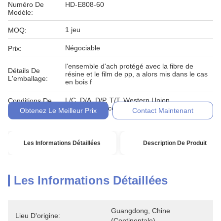
Numéro De
HD-E808-60
Modèle:
1 jeu
MOQ:
Négociable
Prix:
l'ensemble d'ach protégé avec la fibre de
Détails De
résine et le film de pp, a alors mis dans le cas
L'emballage:
en bois f
L/C, D/A, D/P, T/T, Western Union,
Conditions De
MoneyGram, comptant, engagement
Paiement:
Obtenez Le Meilleur Prix
Contact Maintenant
Les Informations Détaillées
Description De Produit
Les Informations Détaillées
Guangdong, Chine 
Lieu D'origine:
(continentale)