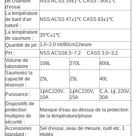
de chambre
NSS ACSS 35±1℃ CASS : 50±1℃
d'essai
La température
de baril d'air
NSS ACSS 47±1℃ CASS 63±1℃
saturé :
La température
35℃±1℃
de saumure :
1.0~2.0 ml/80cm2
heure
Quantité de jet :
/
PH :
NSS ACSS6.5~7.2 CASS 3.0~3.2
Volume de
108L
270L
600L
laboratoire :
Saumurez la
capacité de
25L
25L
40L
réservoir :
1∮AC220V,
1∮AC220V,
C.A. 1∮, 220V,
Puissance :
10A
15A
30A
Dispositifs de
protection
Manque d'eau au-dessus de la protection
multiples de
de la température/phase
sécurité :
Accessoires
Sel d'essai, seau de mesure, outil etc. 1
standard :
réglés