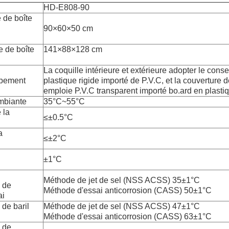
HD-E808-90
e de boîte
90×60×50 cm
re de boîte
141×88×128 cm
La coquille intérieure et extérieure adopter le conse
ipement
plastique rigide importé de P.V.C, et la couverture d
emploie P.V.C transparent importé bo.ard en plastiq
mbiante
35°C~55°C
 la
≤±0.5°C
a
≤±2°C
±1°C
Méthode de jet de sel (NSS ACSS) 35±1°C
 de
Méthode d'essai anticorrosion (CASS) 50±1°C
ai
de baril
Méthode de jet de sel (NSS ACSS) 47±1°C
Méthode d'essai anticorrosion (CASS) 63±1°C
 de