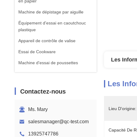
en papier
Machine de dépistage par aiguille
Équipement d'essai en caoutchouc
plastique
Appareil de contrôle de valise
Essai de Cookware
Les Infor
Machine d'essai de poussettes
équipement d'essai de textile
Les Info
Machine standard d'essai d'ISTA
Contactez-nous
Équipement de test de batterie
Machine d'analyse chimique
Lieu D'origine:
Ms. Mary
Équipement d'essai de la flammabilité
salesmanager@qc-test.com
Capacité De R
13925747786