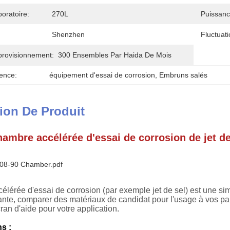
oratoire:
270L
Puissanc
Shenzhen
Fluctuat
provisionnement:
300 Ensembles Par Haida De Mois
ence:
équipement d'essai de corrosion
, 
Embruns salés
ion De Produit
ambre accélérée d'essai de corrosion de jet d
808-90 Chamber.pdf
lérée d'essai de corrosion (par exemple jet de sel) est une si
nte, comparer des matériaux de candidat pour l'usage à vos par
ran d'aide pour votre application.
ns :