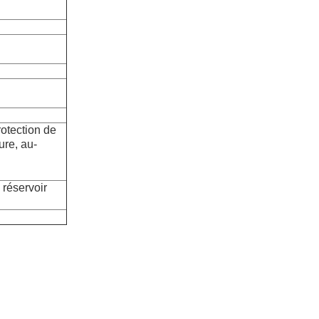
rotection de
ure, au-
 réservoir