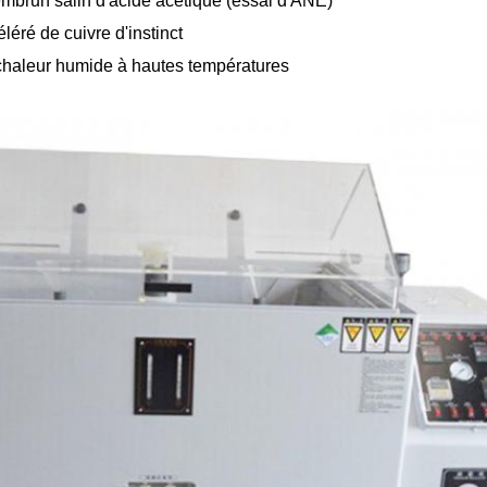
embrun salin d'acide acétique (essai d'ÂNE)
léré de cuivre d'instinct
chaleur humide à hautes températures