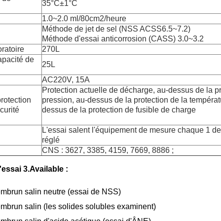
35°C±1°C
1.0~2.0 ml/80cm2/heure
Méthode de jet de sel (NSS ACSS6.5~7.2)
Méthode d'essai anticorrosion (CASS) 3.0~3.2
ratoire
270L
apacité de
25L
AC220V, 15A
Protection actuelle de décharge, au-dessus de la p
protection
pression, au-dessus de la protection de la températ
curité
dessus de la protection de fusible de charge
L'essai salent l'équipement de mesure chaque 1 de
réglé
CNS : 3627, 3385, 4159, 7669, 8886 ;
essai 3.Available :
'embrun salin neutre (essai de NSS)
embrun salin (les solides solubles examinent)