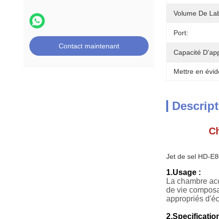
Volume De Lab
Port:
Contact maintenant
Capacité D'ap
Mettre en évid
Descript
Ch
Jet de sel HD-E
1.Usage :
La chambre accé
de vie composa
appropriés d'éc
2.Specificatio