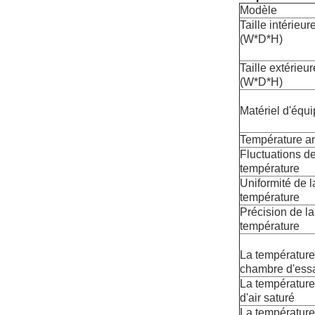
Modèle
Taille intérieur
(W*D*H)
Taille extérieu
(W*D*H)
Matériel d'équ
Température a
Fluctuations de
température
Uniformité de l
température
Précision de la
température
La température
chambre d'ess
La température 
d'air saturé
La température