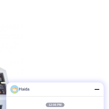
Haida
12:06 PM