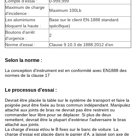
Compte d'essai :
0-999,999
Maximum de charge
Maximum 100Lb
d'incidence :
Les aluminiums
Base sur le client EN-1888 standard
bloquent la haute :
spécifique)
Boutons d'arrêt
2
d'urgence :
Norme d'essai :
Clause 9.10.3 de 1888:2012 d'en
Selon la norme :
La conception d'instrument est en conformité avec EN1888 des
normes de la clause 17
Le processus d'essai :
Devrait être placée la table sur le système de transport et faire la
poignée peut être fixée au bras commun indépendant. Manipulez
attaché aux joints de bras ne devrait pas être restreint ou
commander leur libre pour se déplacer. Si plus de deux
remettent, devrait être la plupart d'extérieur l'adversaire le bras
attaché aux joints.
La charge d'essai et/ou le B fixes sur le banc de voiture. La
charge d'essai est placée dans le panier d'A, a laissé son axe de