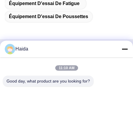
Équipement D'essai De Fatigue
Équipement D'essai De Poussettes
Haida
Contactez rapidement
Adresse
11:10 AM
Pièce 105, bâtiment F4, secteur F, ville de Tianan Digital,
Good day, what product are you looking for?
secteur de Nancheng, ville de Dongguan, province du
Guangdong, Chine
Téléphone
86-0769-89055588
Email
salesmanager@qc-test.com