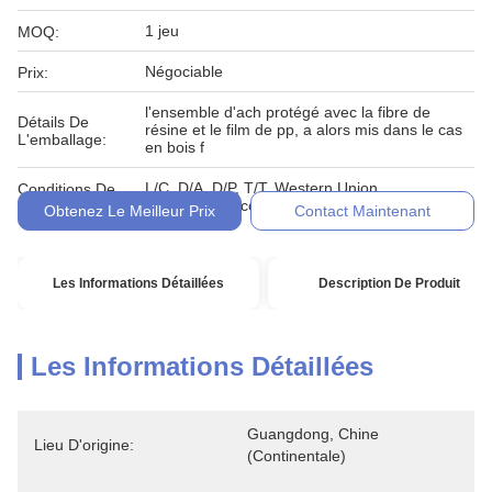
1 jeu
MOQ:
Négociable
Prix:
l'ensemble d'ach protégé avec la fibre de
Détails De
résine et le film de pp, a alors mis dans le cas
L'emballage:
en bois f
L/C, D/A, D/P, T/T, Western Union,
Conditions De
MoneyGram, comptant, engagement
Paiement:
Obtenez Le Meilleur Prix
Contact Maintenant
Les Informations Détaillées
Description De Produit
Les Informations Détaillées
Guangdong, Chine 
Lieu D'origine:
(continentale)