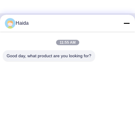
Haida
Contactez rapidement
Adresse
11:55 AM
Pièce 105, bâtiment F4, secteur F, ville de Tianan Digital,
Good day, what product are you looking for?
secteur de Nancheng, ville de Dongguan, province du
Guangdong, Chine
Téléphone
86-0769-89055588
Email
salesmanager@qc-test.com