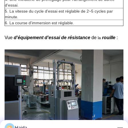
d'essai.
5.
La vitesse du cycle d'essai est réglable de 2~5 cycles par
minute.
6.
La course d'immersion est réglable.
Vue
d'équipement d'essai de résistance
de
rouille
:
la
Haida