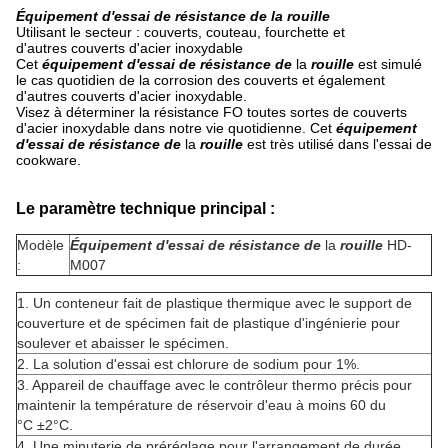
Équipement d'essai de résistance de la rouille
Utilisant le secteur : couverts, couteau, fourchette et
d'autres couverts d'acier inoxydable
Cet
équipement d'essai de résistance de
la
rouille
est simulé
le cas quotidien de
la
corrosion des couverts et également
d'autres couverts d'acier inoxydable.
Visez à déterminer la résistance FO toutes sortes de couverts
d'acier inoxydable dans notre vie quotidienne. Cet
équipement
d'essai de résistance de
la
rouille
est très utilisé dans l'essai de
cookware.
Le paramètre technique principal :
Modèle
Équipement d'essai de résistance de
la
rouille
HD-
:
M007
1.
Un conteneur fait de plastique thermique avec le support de
couverture et de spécimen fait de plastique d'ingénierie pour
soulever et abaisser le spécimen.
2.
La solution d'essai est chlorure de sodium pour 1%.
3.
Appareil de chauffage avec le contrôleur thermo précis pour
maintenir la température de réservoir d'eau à moins 60 du
°C ±2°C.
4.
Une minuterie de préréglage pour l'arrangement de durée