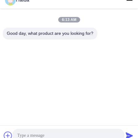
Les Étiquettes:
6:13 AM
Équipement D'essai De Cookware
Good day, what product are you looking for?
Équipement D'essai De Fatigue
Machines D'essai De Cookware
Contactez rapidement
Adresse
Pièce 105, bâtiment F4, secteur F, ville de Tianan Digital,
secteur de Nancheng, ville de Dongguan, province du
Guangdong, Chine