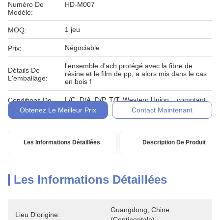
Numéro De
HD-M007
Modèle:
1 jeu
MOQ:
Négociable
Prix:
l'ensemble d'ach protégé avec la fibre de
Détails De
résine et le film de pp, a alors mis dans le cas
L'emballage:
en bois f
L/C, D/A, D/P, T/T, Western Union, , comptant,
Conditions De
engagement
Paiement:
Obtenez Le Meilleur Prix
Contact Maintenant
Les Informations Détaillées
Description De Produit
Les Informations Détaillées
Guangdong, Chine 
Lieu D'origine:
(continentale)