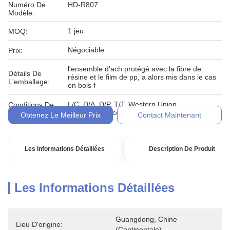
Numéro De
HD-R807
Modèle:
1 jeu
MOQ:
Négociable
Prix:
l'ensemble d'ach protégé avec la fibre de
Détails De
résine et le film de pp, a alors mis dans le cas
L'emballage:
en bois f
L/C, D/A, D/P, T/T, Western Union,
Conditions De
MoneyGram, comptant, engagement
Paiement:
Obtenez Le Meilleur Prix
Contact Maintenant
Les Informations Détaillées
Description De Produit
Les Informations Détaillées
Guangdong, Chine 
Lieu D'origine:
(continentale)