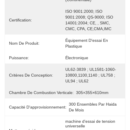
ISO 9001:2000; ISO 
9001:2008; QS-9000; ISO 
Certification:
14001:2004; CE, , SMC, 
CMC, CPA, CE,CMA,IMC
Équipement D'essai En 
Nom De Produit:
Plastique
Puissance:
Électronique
UL62-3839 ; UL1581-1060-
Critères De Conception:
10800,1100,1140 ; UL758 ; 
UL94 ; UL62
Chambre De Combustion Verticale:
305×355×610mm
300 Ensembles Par Haida 
Capacité D'approvisionnement:
De Mois
machine d'essai de tension 
universelle