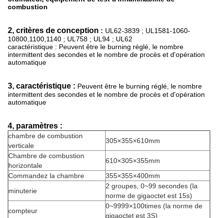
combustion
2, critères de conception
:
UL62-3839 ; UL1581-1060-
10800,1100,1140 ; UL758 ; UL94 ; UL62
caractéristique : Peuvent être le burning réglé, le nombre
intermittent des secondes et le nombre de procès et d'opération
automatique
3, caractéristique
:
Peuvent être le burning réglé, le nombre
intermittent des secondes et le nombre de procès et d'opération
automatique
4, paramètres :
chambre de combustion
305×355×610mm
verticale
Chambre de combustion
610×305×355mm
horizontale
Commandez la chambre
355×355×400mm
2 groupes, 0~99 secondes (la
minuterie
norme de gigaoctet est 15s)
0~9999×100times (la norme de
compteur
gigaoctet est 3S)