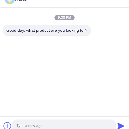
Contactez rapidement
Adresse
9:38 PM
Pièce 105, bâtiment F4, secteur F, ville de Tianan Digital,
Good day, what product are you looking for?
secteur de Nancheng, ville de Dongguan, province du
Guangdong, Chine
Téléphone
86-0769-89055588
Email
salesmanager@qc-test.com
Politique en matière de protection de la vie privée
|
Plan du
site
| Bonne qualité de la Chine machines d'essai de tension
Fournisseur. © de Copyright 2013-2026 Guangdong Haida
Equipment Co., Ltd. . Tous droits réservés.