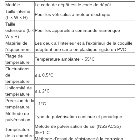
Modèle
Le code de dépôt est le code de dépôt.
Taille interne
Pour les véhicules à moteur électrique
(L × W × H)
Taille
extérieure (L ×
Pour les appareils à commande numérique
W × H)
Matériel de
Les deux à l'intérieur et à l'extérieur de la coquille
l'équipement
adoptent une carte en plastique rigide en PVC
Plage de
Température ambiante ~ 55°C
température
Fluctuations
de
≤ ± 0,5°C
température
Uniformité de
≤ ± 2°C
température
Précision de la
± 1°C
température
Méthode de
Type de pulvérisation continue et périodique
pulvérisation
Métode de pulvérisation de sel (NSS ACSS)
Température
35±1°C
de la chambre
Méthode d'essai de résistance à la corrosion