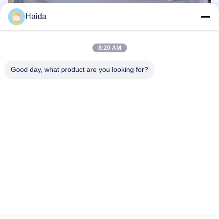
Haida
8:20 AM
Les Étiquettes:
Good day, what product are you looking for?
Équipement D'essai De Corrosion
Embruns Salés
Chambre D'essai De Corrosion
Contactez rapidement
Adresse
Pièce 105, bâtiment F4, secteur F, ville de Tianan Digital,