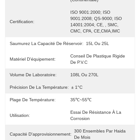
ISO 9001:2000; ISO 
9001:2008; QS-9000; ISO 
Certification:
14001:2004; CE, , SMC, 
CMC, CPA, CE,CMA,IMC
Saumurez La Capacité De Réservoir:
15L Ou 25L
Conseil De Plastique Rigide 
Matériel D'équipement:
De P.V.C
Volume De Laboratoire:
108L Ou 270L
Précision De La Température:
± 1°C
Plage De Température:
35℃~55℃
Essai De Résistance À La 
Utilisation:
Corrosion
300 Ensembles Par Haida 
Capacité D'approvisionnement:
De Mois