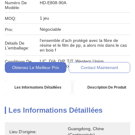
Numéro De
HD-E808-90A
Modèle:
1 jeu
MOQ:
Négociable
Prix:
l'ensemble d'ach protégé avec la fibre de
Détails De
résine et le film de pp, a alors mis dans le cas
L'emballage:
en bois f
L/C, D/A, D/P, T/T, Western Union,
Conditions De
MoneyGram, comptant, engagement
Paiement:
Obtenez Le Meilleur Prix
Contact Maintenant
Les Informations Détaillées
Description De Produit
Les Informations Détaillées
Guangdong, Chine 
Lieu D'origine:
(continentale)