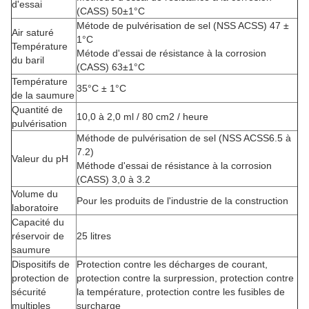
d'essai
(CASS) 50±1°C
Métode de pulvérisation de sel (NSS ACSS) 47 ±
Air saturé
1°C
Température
Métode d'essai de résistance à la corrosion
du baril
(CASS) 63±1°C
Température
35°C ± 1°C
de la saumure
Quantité de
10,0 à 2,0 ml / 80 cm2 / heure
pulvérisation
Méthode de pulvérisation de sel (NSS ACSS6.5 à
7.2)
Valeur du pH
Méthode d'essai de résistance à la corrosion
(CASS) 3,0 à 3.2
Volume du
Pour les produits de l'industrie de la construction
laboratoire
Capacité du
réservoir de
25 litres
saumure
Dispositifs de
Protection contre les décharges de courant,
protection de
protection contre la surpression, protection contre
sécurité
la température, protection contre les fusibles de
multiples
surcharge