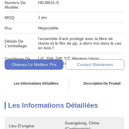
Numéro De
HD-B615-S
Modèle:
1 jeu
MOQ:
Négociable
Prix:
l'ensemble d'ach protégé avec la fibre de
Détails De
résine et le film de pp, a alors mis dans le cas
L'emballage:
en bois f
L/C, D/A, D/P, T/T, Western Union,
Conditions De
MoneyGram, comptant, engagement
Paiement:
Obtenez Le Meilleur Prix
Contact Maintenant
Les Informations Détaillées
Description De Produit
Les Informations Détaillées
Guangdong, Chine 
Lieu D'origine:
(continentale)