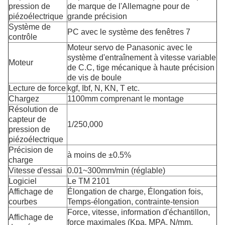
pression de
de marque de l'Allemagne pour de
piézoélectrique
grande précision
Système de
PC avec le système des fenêtres 7
contrôle
Moteur servo de Panasonic avec le
système d'entraînement à vitesse variable
Moteur
de C.C, tige mécanique à haute précision
de vis de boule
Lecture de force
kgf, Ibf, N, KN, T etc.
Chargez
1100mm comprenant le montage
Résolution de
capteur de
1/250,000
pression de
piézoélectrique
Précision de
à moins de ±0.5%
charge
Vitesse d'essai
0.01~300mm/min (réglable)
Logiciel
Le TM 2101
Affichage de
Élongation de charge, Élongation fois,
courbes
Temps-élongation, contrainte-tension
Force, vitesse, information d'échantillon,
Affichage de
force maximales (Kpa, MPA, N/mm,