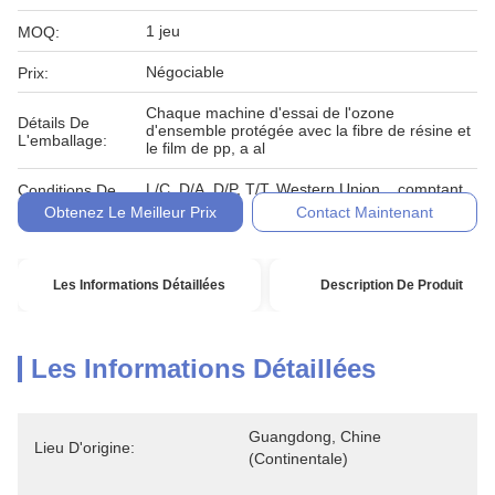
1 jeu
MOQ:
Négociable
Prix:
Chaque machine d'essai de l'ozone
Détails De
d'ensemble protégée avec la fibre de résine et
L'emballage:
le film de pp, a al
L/C, D/A, D/P, T/T, Western Union, , comptant,
Conditions De
engagement
Paiement:
Obtenez Le Meilleur Prix
Contact Maintenant
Les Informations Détaillées
Description De Produit
Les Informations Détaillées
Guangdong, Chine 
Lieu D'origine:
(continentale)