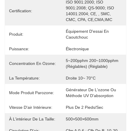
ISO 9001:2000; ISO 
9001:2008; QS-9000; ISO 
Certification:
14001:2004; CE, , SMC, 
CMC, CPA, CE,CMA,IMC
Équipement D'essai En 
Produit:
Caoutchouc
Puissance:
Électronique
5~200pphm 200~1000pphm 
Concentration En Ozone:
(réglables) (réglable)
La Température:
Droite 10~ 70°C
Générateur De L'ozone Ou 
Mode Produit Parozone:
Méthode UV D'absorption
Vitesse D'air Intérieure:
Plus De 2 Pieds/sec
À L'intérieur De La Taille:
500×500×600mm
Circulation D'air:
Cfm A.0-6 ; Cfh De B. 10-20