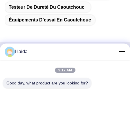
Testeur De Dureté Du Caoutchouc
Équipements D'essai En Caoutchouc
Haida
Contactez rapidement
Adresse
9:17 AM
Pièce 105, bâtiment F4, secteur F, ville de Tianan Digital,
Good day, what product are you looking for?
secteur de Nancheng, ville de Dongguan, province du
Guangdong, Chine
Téléphone
86-0769-89055588
Email
salesmanager@qc-test.com