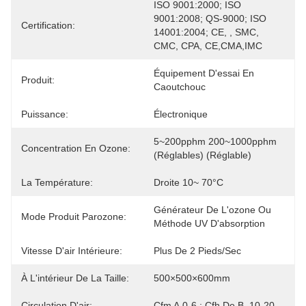
ISO 9001:2000; ISO 
9001:2008; QS-9000; ISO 
Certification:
14001:2004; CE, , SMC, 
CMC, CPA, CE,CMA,IMC
Équipement D'essai En 
Produit:
Caoutchouc
Puissance:
Électronique
5~200pphm 200~1000pphm 
Concentration En Ozone:
(réglables) (réglable)
La Température:
Droite 10~ 70°C
Générateur De L'ozone Ou 
Mode Produit Parozone:
Méthode UV D'absorption
Vitesse D'air Intérieure:
Plus De 2 Pieds/sec
À L'intérieur De La Taille:
500×500×600mm
Circulation D'air:
Cfm A.0-6 ; Cfh De B. 10-20