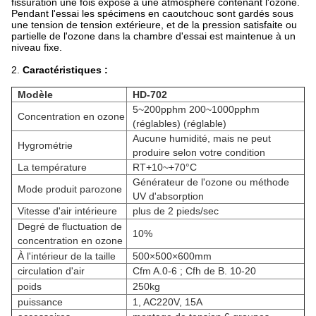
fissuration une fois exposé à une atmosphère contenant l'ozone.
Pendant l'essai les spécimens en caoutchouc sont gardés sous
une tension de tension extérieure, et de la pression satisfaite ou
partielle de l'ozone dans la chambre d'essai est maintenue à un
niveau fixe.
2.
Caractéristiques :
Modèle
HD-702
5~200pphm 200~1000pphm
Concentration en ozone
(réglables) (réglable)
Aucune humidité, mais ne peut
Hygrométrie
produire selon votre condition
La température
RT+10~+70°C
Générateur de l'ozone ou méthode
Mode produit parozone
UV d'absorption
Vitesse d'air intérieure
plus de 2 pieds/sec
Degré de fluctuation de
10%
concentration en ozone
À l'intérieur de la taille
500×500×600mm
circulation d'air
Cfm A.0-6 ; Cfh de B. 10-20
poids
250kg
puissance
1, AC220V, 15A