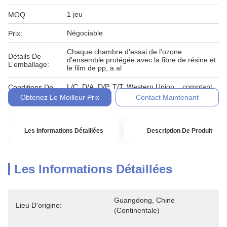
1 jeu
MOQ:
Négociable
Prix:
Chaque chambre d'essai de l'ozone
Détails De
d'ensemble protégée avec la fibre de résine et
L'emballage:
le film de pp, a al
L/C, D/A, D/P, T/T, Western Union, , comptant,
Conditions De
engagement
Paiement:
Obtenez Le Meilleur Prix
Contact Maintenant
Les Informations Détaillées
Description De Produit
Les Informations Détaillées
Guangdong, Chine 
Lieu D'origine:
(continentale)