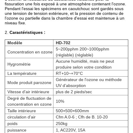
fissuration une fois exposé à une atmosphère contenant l'ozone.
Pendant l'essai les spécimens en caoutchouc sont gardés sous
une tension de tension extérieure, et la pression de contenu de
l'ozone ou partielle dans la chambre d'essai est maintenue à un
niveau fixe.
2.
Caractéristiques :
Modèle
HD-702
5~200pphm 200~1000pphm
Concentration en ozone
(réglable) (réglable)
Aucune humidité, mais ne peut
Hygrométrie
produire selon votre condition
La température
RT+10~+70°C
Générateur de l'ozone ou méthode
Mode produit parozone
UV d'absorption
Vitesse d'air intérieure
plus de 2 pieds/sec
Degré de fluctuation de
10%
concentration en ozone
Taille intérieure
500×500×600mm
circulation d'air
Cfm A.0-6 ; Cfh de B. 10-20
poids
250kg
puissance
1, AC220V, 15A