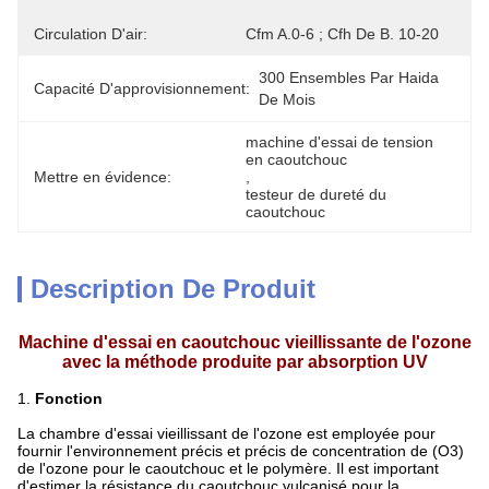
Circulation D'air:
Cfm A.0-6 ; Cfh De B. 10-20
300 Ensembles Par Haida 
Capacité D'approvisionnement:
De Mois
machine d'essai de tension 
en caoutchouc
Mettre en évidence:
, 
testeur de dureté du 
caoutchouc
Description De Produit
Machine d'essai en caoutchouc vieillissante de l'ozone
avec la méthode produite par absorption UV
1.
Fonction
La chambre d'essai vieillissant de l'ozone est employée pour
fournir l'environnement précis et précis de concentration de (O3)
de l'ozone pour le caoutchouc et le polymère. Il est important
d'estimer la résistance du caoutchouc vulcanisé pour la