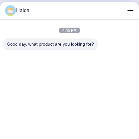
Haida
Contactez rapidement
Adresse
4:45 PM
Pièce 105, bâtiment F4, secteur F, ville de Tianan Digital,
Good day, what product are you looking for?
secteur de Nancheng, ville de Dongguan, province du
Guangdong, Chine
Téléphone
86-0769-89055588
Email
salesmanager@qc-test.com
Politique en matière de protection de la vie privée
|
Plan du
site
| Bonne qualité de la Chine machines d'essai de tension