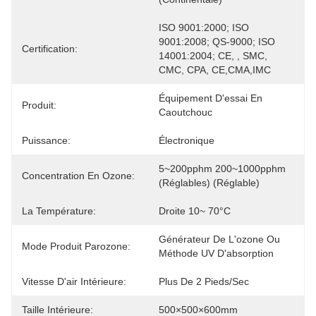
ISO 9001:2000; ISO 
9001:2008; QS-9000; ISO 
Certification:
14001:2004; CE, , SMC, 
CMC, CPA, CE,CMA,IMC
Équipement D'essai En 
Produit:
Caoutchouc
Puissance:
Électronique
5~200pphm 200~1000pphm 
Concentration En Ozone:
(réglables) (réglable)
La Température:
Droite 10~ 70°C
Générateur De L'ozone Ou 
Mode Produit Parozone:
Méthode UV D'absorption
Vitesse D'air Intérieure:
Plus De 2 Pieds/sec
Taille Intérieure:
500×500×600mm