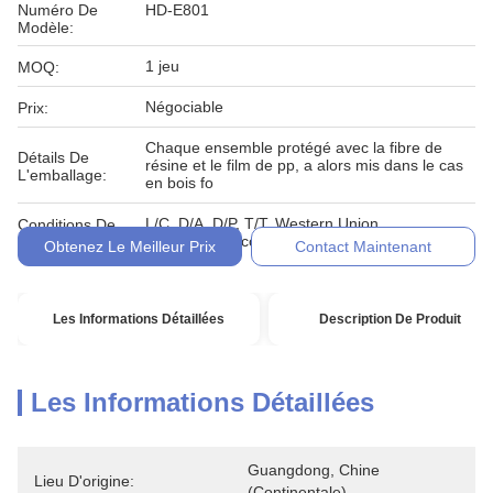
Numéro De
HD-E801
Modèle:
1 jeu
MOQ:
Négociable
Prix:
Chaque ensemble protégé avec la fibre de
Détails De
résine et le film de pp, a alors mis dans le cas
L'emballage:
en bois fo
L/C, D/A, D/P, T/T, Western Union,
Conditions De
MoneyGram, comptant, engagement
Paiement:
Obtenez Le Meilleur Prix
Contact Maintenant
Les Informations Détaillées
Description De Produit
Les Informations Détaillées
Guangdong, Chine 
Lieu D'origine:
(continentale)