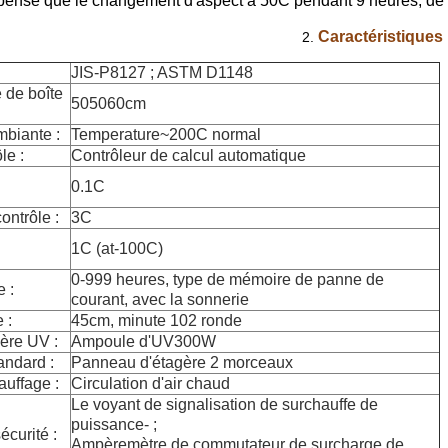
ensé que le changement d'aspect à 50C pendant 9 heures, de 
Caractéristiques 
2.
JIS-P8127 ; ASTM D1148
e de boîte
505060cm
biante :
Temperature~200C normal
le :
Contrôleur de calcul automatique
0.1C
ontrôle :
3C
1C (at-100C)
0-999 heures, type de mémoire de panne de
 :
courant, avec la sonnerie
 :
45cm, minute 102 ronde
ère UV :
Ampoule d'UV300W
andard :
Panneau d'étagère 2 morceaux
uffage :
Circulation d'air chaud
Le voyant de signalisation de surchauffe de
puissance- ;
écurité :
Ampèremètre de commutateur de surcharge de