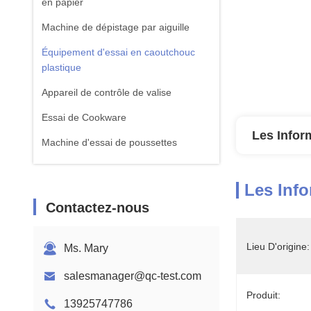
en papier
Machine de dépistage par aiguille
Équipement d'essai en caoutchouc
plastique
Appareil de contrôle de valise
Essai de Cookware
Les Infor
Machine d'essai de poussettes
équipement d'essai de textile
Les Info
Machine standard d'essai d'ISTA
Contactez-nous
Équipement de test de batterie
Machine d'analyse chimique
Lieu D'origine:
Ms. Mary
Équipement d'essai de la flammabilité
salesmanager@qc-test.com
Produit:
13925747786