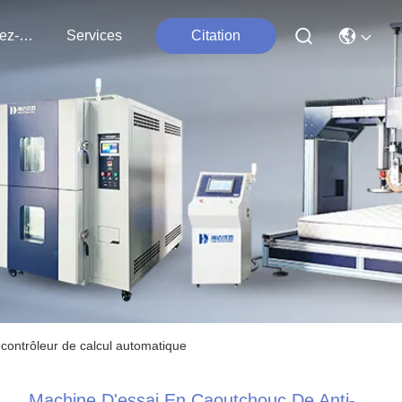
Contactez-Nous
Services
Citation
contrôleur de calcul automatique
Machine D'essai En Caoutchouc De Anti-