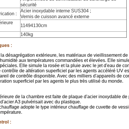
sécurité
Acier inoxydable interne SUS304 ;
ication :
Vernis de cuisson avancé externe
rieure
11494130cm
140kg
ques :
 la désagrégation extérieure, les matériaux de vieillissement de
'humidité aux températures commandées et élevées. Elle simule l
péciales. Elle simule la rosée et la pluie avec le jet d'eau de c
 contrôle de altération superficiel par les agents accéléré UV est 
pareil de contrôle disponible. Avec des milliers d'appareils de co
ration superficiel par les agents le plus très utilisé du monde.
érieure de la chambre est faite de plaque d'acier inoxydable de 
 d'acier A3 pulvérisait avec du plastique.
hauffage adopte le type intérieur chauffage de cuvette de vess
empérature.
trol :