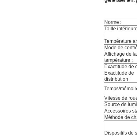
généralement p
Norme :
Taille intérieur
:
Température am
Mode de contrô
Affichage de la
température :
Exactitude de c
Exactitude de
distribution :
Temps/mémoire
Vitesse de roue
Source de lumi
Accessoires st
Méthode de cha
Dispositifs de s