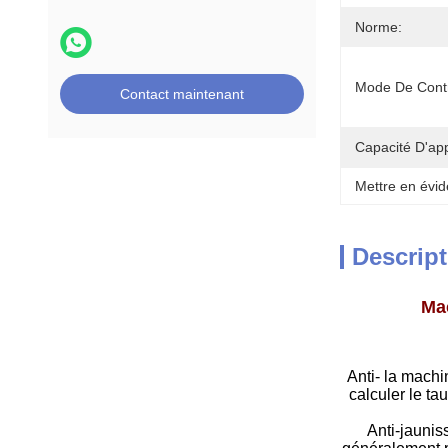
Norme:
Mode De Contr
Contact maintenant
Capacité D'ap
Mettre en évid
Descript
Mac
Anti- la machi
calculer le t
Anti-jaunis