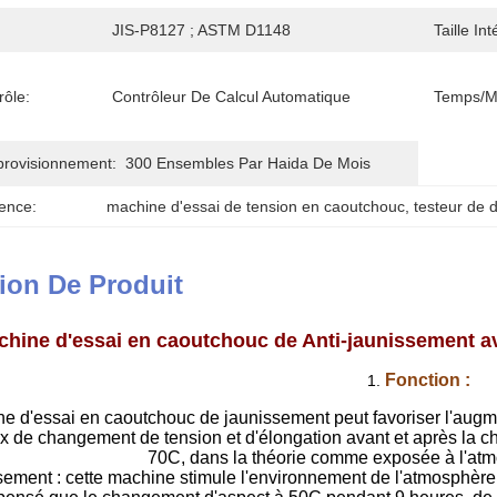
JIS-P8127 ; ASTM D1148
Taille In
ôle:
Contrôleur De Calcul Automatique
Temps/m
provisionnement:
300 Ensembles Par Haida De Mois
ence:
machine d'essai de tension en caoutchouc
, 
testeur de 
ion De Produit
hine d'essai en caoutchouc de Anti-jaunissement av
Fonction :
1.
ne d'essai en caoutchouc de jaunissement peut favoriser l'augm
aux de changement de tension et d'élongation avant et après la 
70C, dans la théorie comme exposée à l'at
sement : cette machine stimule l'environnement de l'atmosphère, 