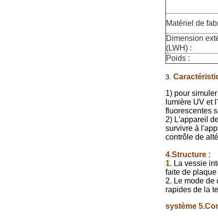
Matériel de fabr
Dimension exté
(LWH) :
Poids :
Caractéristi
3.
1) pour simuler
lumière UV et l
fluorescentes s
2) L'appareil de
survivre à l'ap
contrôle de alté
4.Structure :
1.
La vessie int
faite de plaque
2. Le mode de c
rapides de la t
système 5.Con