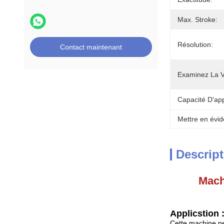
Max. Stroke:
Résolution:
Contact maintenant
Examinez La V
Capacité D'ap
Mettre en évid
Descript
Machi
Applicstion 
Cette machine peut