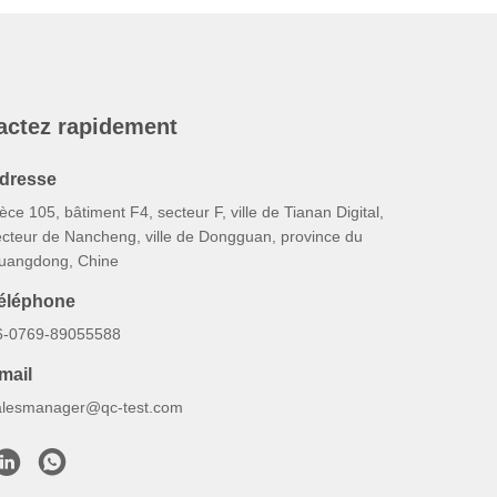
actez rapidement
dresse
èce 105, bâtiment F4, secteur F, ville de Tianan Digital,
ecteur de Nancheng, ville de Dongguan, province du
uangdong, Chine
éléphone
6-0769-89055588
mail
alesmanager@qc-test.com