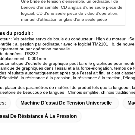
Une bride de tension d'ensemble, un ordinateur de
Lenovo d'ensemble, CD anglais d'une seule pièce de
logiciel, CD d'une seule pièce de vidéo d'opération,
manuel d'utilisation anglais d'une seule pièce
es du produit :
teur : Vis précise servo de boule du conducteur +High du moteur +Se
trôle : a, gestion par ordinateur avec le logiciel TM2101 ; b, de nouve
iquement ou par opération manuelle
 de données : RS232
e déplacement : 0.001mm
 automatique d'échelle de graphique peut faire le graphique pour montr
mique de graphiques dans l'essai et a la force-élongation, temps de for
 des résultats automatiquement après que l'essai ait fini, et c'est class
'élasticité, la résistance à la pression, la résistance à la traction, l'é
peut placer des paramètres de matériel de produit tels que la longueur, la
éatoire de beaucoup de langues : Chinois simplifié, chinois traditionnel
es:
Machine D'essai De Tension Universelle
Mac
ssai De Résistance À La Pression