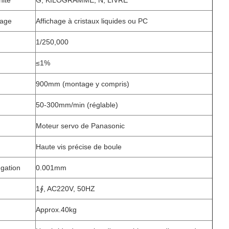
ité
G, KILOGRAMME, N, LIVRE
hage
Affichage à cristaux liquides ou PC
1/250,000
≤1%
900mm (montage y compris)
50-300mm/min (réglable)
Moteur servo de Panasonic
Haute vis précise de boule
ngation
0.001mm
1∮, AC220V, 50HZ
Approx.40kg