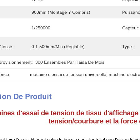
900mm (montage Y Compris)
Puissanc
1/250000
Capteur:
itesse:
0.1-500mm/min (réglable)
Type:
provisionnement:
300 Ensembles Par Haida De Mois
ence:
machine d'essai de tension universelle
, 
machine électro
ion De Produit
nes d'essai de tension de tissu d'affichage 
tension/courbure et la force 
:
 faire l'essai différent selon le besoin des clients tel que l'essai de pe