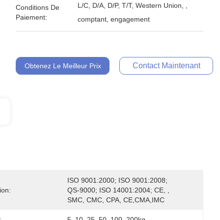
L/C, D/A, D/P, T/T, Western Union, ,
Conditions De
Paiement:
comptant, engagement
Contact Maintenant
Obtenez Le Meilleur Prix
ISO 9001:2000; ISO 9001:2008; 
ion:
QS-9000; ISO 14001:2004; CE, , 
SMC, CMC, CPA, CE,CMA,IMC
:
5, 10, 25, 50, 100, 200kg