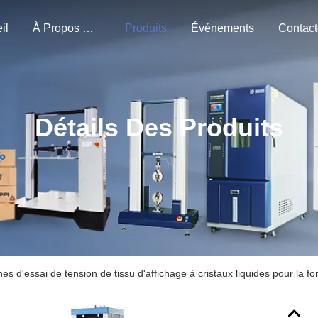
il
À Propos De Nous
Produits
Événements
Détails Des Produits
es d'essai de tension de tissu d'affichage à cristaux liquides pour la fo