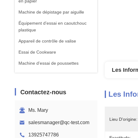
en papier
Machine de dépistage par aiguille
Équipement d'essai en caoutchouc
plastique
Appareil de contrôle de valise
Essai de Cookware
Machine d'essai de poussettes
Les Infor
équipement d'essai de textile
Machine standard d'essai d'ISTA
Contactez-nous
Les Info
Équipement de test de batterie
Machine d'analyse chimique
Ms. Mary
Équipement d'essai de la flammabilité
Lieu D'origine:
salesmanager@qc-test.com
13925747786
Exactitude: