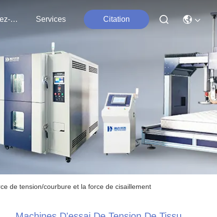
Contactez-Nous
Services
Citation
rce de tension/courbure et la force de cisaillement
Machines D'essai De Tension De Tissu