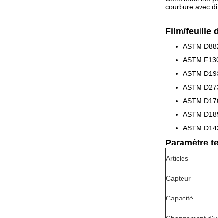
courbure avec dif
Film/feuille 
ASTM D882 
ASTM F1306
ASTM D1938
ASTM D2732
ASTM D1709
ASTM D1894 
ASTM D1424
Paramètre te
Articles
Capteur
Capacité