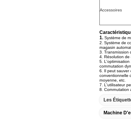
Accessoires
Caractéristiqu
1.
Système de mo
2. Système de con
magasin automat
3. Transmission
4. Résolution d
5. L'optimisation
commutation dyna
6. Il peut sauver
conventionnelle d
moyenne, etc.
7. L'utilisateur 
8. Commutation al
Les Étiquett
Machine D'e