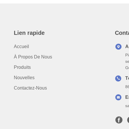
Lien rapide
Cont
Accueil
A
Pi
À Propos De Nous
s
Produits
G
Nouvelles
T
8
Contactez-Nous
E
s