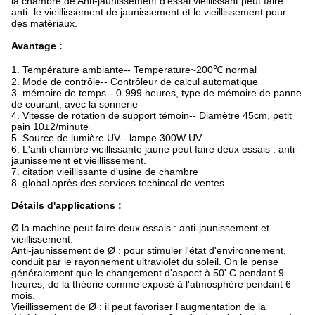
la chambre de Anti-jaunissement d'essai vieillissant peut faire
anti- le vieillissement de jaunissement et le vieillissement pour
des matériaux.
Avantage :
1. Température ambiante-- Temperature~200℃ normal
2. Mode de contrôle-- Contrôleur de calcul automatique
3. mémoire de temps-- 0-999 heures, type de mémoire de panne
de courant, avec la sonnerie
4. Vitesse de rotation de support témoin-- Diamètre 45cm, petit
pain 10±2/minute
5. Source de lumière UV-- lampe 300W UV
6. L'anti chambre vieillissante jaune peut faire deux essais : anti-
jaunissement et vieillissement.
7. citation vieillissante d'usine de chambre
8. global après des services techincal de ventes
Détails d'applications :
Ø la machine peut faire deux essais : anti-jaunissement et
vieillissement.
Anti-jaunissement de Ø : pour stimuler l'état d'environnement,
conduit par le rayonnement ultraviolet du soleil. On le pense
généralement que le changement d'aspect à 50' C pendant 9
heures, de la théorie comme exposé à l'atmosphère pendant 6
mois.
Vieillissement de Ø : il peut favoriser l'augmentation de la