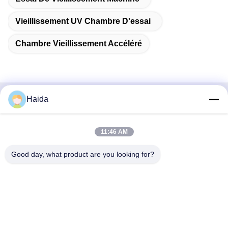
Vieillissement UV Chambre D'essai
Chambre Vieillissement Accéléré
Haida
Contactez rapidement
Adresse
11:46 AM
Pièce 105, bâtiment F4, secteur F, ville de Tianan Digital,
Good day, what product are you looking for?
secteur de Nancheng, ville de Dongguan, province du
Guangdong, Chine
Téléphone
86-0769-89055588
Email