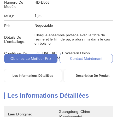
Numéro De
HD-E803
Modèle:
1 jeu
MOQ:
Négociable
Prix:
Chaque ensemble protégé avec la fibre de
Détails De
résine et le film de pp, a alors mis dans le cas
L'emballage:
en bois fo
L/C, D/A, D/P, T/T, Western Union,
Conditions De
MoneyGram, comptant, engagement
Paiement:
Obtenez Le Meilleur Prix
Contact Maintenant
Les Informations Détaillées
Description De Produit
Les Informations Détaillées
Guangdong, Chine 
Lieu D'origine:
(continentale)