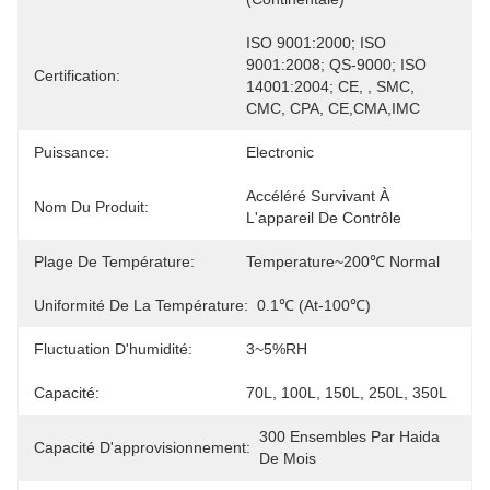
ISO 9001:2000; ISO 
9001:2008; QS-9000; ISO 
Certification:
14001:2004; CE, , SMC, 
CMC, CPA, CE,CMA,IMC
Puissance:
Electronic
Accéléré Survivant À 
Nom Du Produit:
L'appareil De Contrôle
Plage De Température:
Temperature~200℃ Normal
Uniformité De La Température:
0.1℃ (at-100℃)
Fluctuation D'humidité:
3~5%RH
Capacité:
70L, 100L, 150L, 250L, 350L
300 Ensembles Par Haida 
Capacité D'approvisionnement:
De Mois