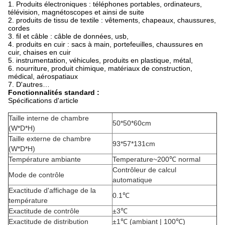
1. Produits électroniques : téléphones portables, ordinateurs,
télévision, magnétoscopes et ainsi de suite
2. produits de tissu de textile : vêtements, chapeaux, chaussures,
cordes
3. fil et câble : câble de données, usb,
4. produits en cuir : sacs à main, portefeuilles, chaussures en
cuir, chaises en cuir
5. instrumentation, véhicules, produits en plastique, métal,
6. nourriture, produit chimique, matériaux de construction,
médical, aérospatiaux
7. D'autres…
Fonctionnalités standard :
Spécifications d'article
Taille interne de chambre
50*50*60cm
(W*D*H)
Taille externe de chambre
93*57*131cm
(W*D*H)
Température ambiante
Temperature~200℃ normal
Contrôleur de calcul
Mode de contrôle
automatique
Exactitude d'affichage de la
0.1℃
température
Exactitude de contrôle
±3℃
Exactitude de distribution
±1℃ (ambiant | 100℃)