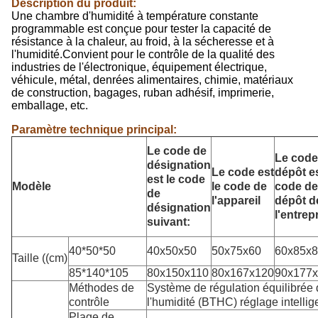
Description du produit:
Une chambre d'humidité à température constante
programmable est conçue pour tester la capacité de
résistance à la chaleur, au froid, à la sécheresse et à
l'humidité.Convient pour le contrôle de la qualité des
industries de l'électronique, équipement électrique,
véhicule, métal, denrées alimentaires, chimie, matériaux
de construction, bagages, ruban adhésif, imprimerie,
emballage, etc.
Paramètre technique principal:
Le code de
Le code
désignation
Le code est
dépôt es
est le code
Modèle
le code de
code de
de
l'appareil
dépôt d
désignation
l'entrep
suivant:
40*50*50
40x50x50
50x75x60
60x85x
Taille ((cm)
85*140*105
80x150x110
80x167x120
90x177
Méthodes de
Système de régulation équilibrée 
contrôle
l'humidité (BTHC) réglage intellig
Plage de