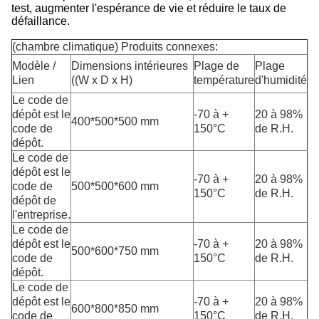
test, augmenter l'espérance de vie et réduire le taux de
défaillance.
(chambre climatique) Produits connexes:
Modèle /
Dimensions intérieures
Plage de
Plage
Lien
((W x D x H)
température
d'humidité
Le code de
dépôt est le
-70 à +
20 à 98%
400*500*500 mm
code de
150°C
de R.H.
dépôt.
Le code de
dépôt est le
-70 à +
20 à 98%
code de
500*500*600 mm
150°C
de R.H.
dépôt de
l'entreprise.
Le code de
dépôt est le
-70 à +
20 à 98%
500*600*750 mm
code de
150°C
de R.H.
dépôt.
Le code de
dépôt est le
-70 à +
20 à 98%
600*800*850 mm
code de
150°C
de R.H.