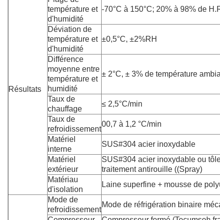
température et
-70°C à 150°C; 20% à 98% de H.
d'humidité
Déviation de
température et
±0,5°C, ±2%RH
d'humidité
Différence
moyenne entre
± 2°C, ± 3% de température ambi
température et
humidité
Résultats
Taux de
≤ 2,5°C/min
chauffage
Taux de
00,7 à 1,2 °C/min
refroidissement
Matériel
SUS#304 acier inoxydable
interne
Matériel
SUS#304 acier inoxydable ou tôle 
extérieur
traitement antirouille ((Spray)
Matériau
Laine superfine + mousse de pol
d'isolation
Mode de
Mode de réfrigération binaire mé
refroidissement
Compresseur
Compresseur fermé (Tecumseh fr