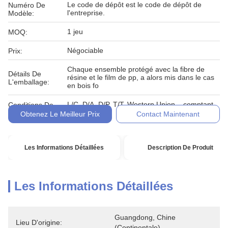
Le code de dépôt est le code de dépôt de
Numéro De
l'entreprise.
Modèle:
1 jeu
MOQ:
Négociable
Prix:
Chaque ensemble protégé avec la fibre de
Détails De
résine et le film de pp, a alors mis dans le cas
L'emballage:
en bois fo
L/C, D/A, D/P, T/T, Western Union, , comptant,
Conditions De
engagement
Paiement:
Obtenez Le Meilleur Prix
Contact Maintenant
Les Informations Détaillées
Description De Produit
Les Informations Détaillées
Guangdong, Chine 
Lieu D'origine:
(continentale)