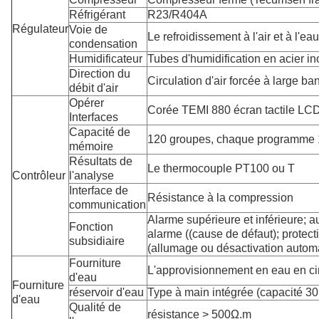
Réfrigérant
R23/R404A
Régulateur
Voie de
Le refroidissement à l'air et à l'eau
condensation
Humidificateur
Tubes d'humidification en acier i
Direction du
Circulation d'air forcée à large ba
débit d'air
Opérer
Corée TEMI 880 écran tactile LC
Interfaces
Capacité de
120 groupes, chaque programme
mémoire
Résultats de
Le thermocouple PT100 ou T
Contrôleur
l'analyse
Interface de
Résistance à la compression
communication
Alarme supérieure et inférieure; au
Fonction
alarme ((cause de défaut); protec
subsidiaire
(allumage ou désactivation autom
Fourniture
L'approvisionnement en eau en ci
d'eau
Fourniture
réservoir d'eau
Type à main intégrée (capacité 30
d'eau
Qualité de
résistance > 500Ω.m