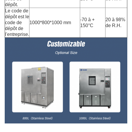
dépôt.
Le code de
dépôt est le
-70 à +
20 à 98%
code de
1000*800*1000 mm
150°C
de R.H.
dépôt de
l'entreprise.