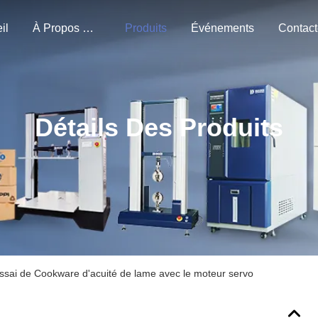
il
À Propos De Nous
Produits
Événements
Détails Des Produits
essai de Cookware d'acuité de lame avec le moteur servo