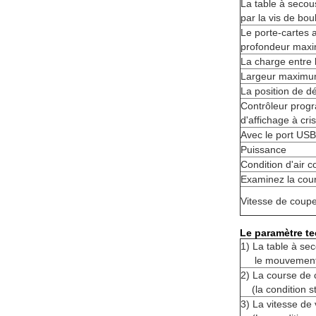
La table à secou
par la vis de bou
Le porte-cartes a
profondeur maxi
La charge entre l
Largeur maximum 
La position de dé
Contrôleur progr
d'affichage à cri
Avec le port USB 
Puissance
Condition d'air 
Examinez la cou
Vitesse de coup
Le paramètre te
1)
La table à se
le mouvement 
2)
La course de c
(la condition 
3)
La vitesse de 