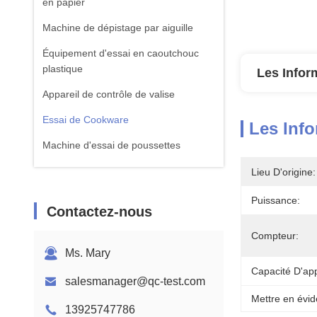
en papier
Machine de dépistage par aiguille
Équipement d'essai en caoutchouc
plastique
Les Infor
Appareil de contrôle de valise
Essai de Cookware
Les Info
Machine d'essai de poussettes
équipement d'essai de textile
Lieu D'origine:
Machine standard d'essai d'ISTA
Puissance:
Contactez-nous
Équipement de test de batterie
Compteur:
Machine d'analyse chimique
Ms. Mary
Capacité D'ap
Équipement d'essai de la flammabilité
salesmanager@qc-test.com
Mettre en évid
13925747786