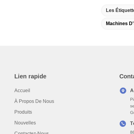
Les Étiquett
Machines D'
Lien rapide
Cont
Accueil
A
Pi
À Propos De Nous
s
Produits
G
Nouvelles
T
8
Contactez-Nous