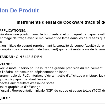
ion De Produit
Instruments d'essai de Cookware d'acuité d
'APPLICATIONS& :
ée dans une position avec le bord vertical et un paquet de papier synt
 montage de fixage avec le mouvement de lame dans les deux sens que 
é.
tion initiale de coupe) représentant la capacité de coupe (acuité) de 
e coupée) de conservation de tranchant) qui représente la vie de la l
STANDAR
: OIN 8442-5 D'EN
NTAGE :
avec le moteur servo pour assurer de grande précision du mouvement
e linéaire, détecteur de déplacement de laser
rammable de PLC, interface d'écran tactile d'affichage à cristaux liquide
outez le papier pendant l'essai
ctez aux résultats d'essai de sortie
sai et graphique d'affichage
d'essai : Représentation initiale (ICP) de coupe et coupe totale (TCC) d
QUES :