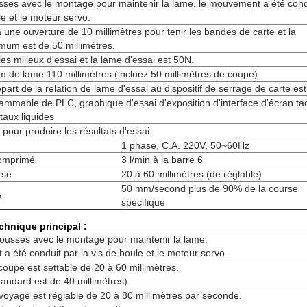
sses avec le montage pour maintenir la lame, le mouvement a été cond
le et le moteur servo.
 une ouverture de 10 millimètres pour tenir les bandes de carte et la
mum est de 50 millimètres.
es milieux d'essai et la lame d'essai est 50N.
de lame 110 millimètres (incluez 50 millimètres de coupe)
part de la relation de lame d'essai au dispositif de serrage de carte e
ammable de PLC, graphique d'essai d'exposition d'interface d'écran tac
staux liquides
pour produire les résultats d'essai.
1 phase, C.A. 220V, 50~60Hz
comprimé
3 l/min à la barre 6
rse
20 à 60 millimètres (de réglable)
50 mm/second plus de 90% de la course
e
spécifique
chnique principal :
cousses avec le montage pour maintenir la lame,
a été conduit par la vis de boule et le moteur servo.
oupe est settable de 20 à 60 millimètres.
standard est de 40 millimètres)
voyage est réglable de 20 à 80 millimètres par seconde.