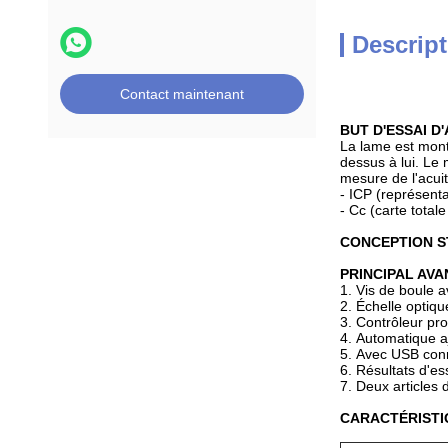
Descript
Contact maintenant
BUT D'ESSAI D
La lame est mont
dessus à lui. Le
mesure de l'acuit
-
ICP (représenta
-
Cc (carte total
CONCEPTION 
PRINCIPAL AVA
1.
Vis de boule 
2.
Échelle optiqu
3.
Contrôleur prog
4.
Automatique aj
5.
Avec USB conne
6.
Résultats d'es
7.
Deux articles 
CARACTÉRISTI