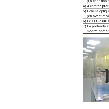
(La condition
4)
4 chiffres pré
5)
Échelle optiq
(en avant et ve
6)
Le PLC d'utili
7)
La profondeur
montré après f