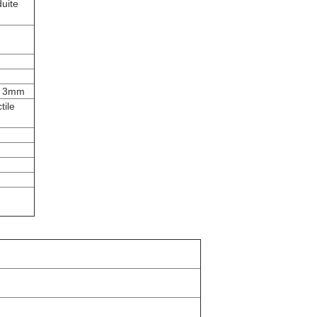
uite
st 3mm
tile