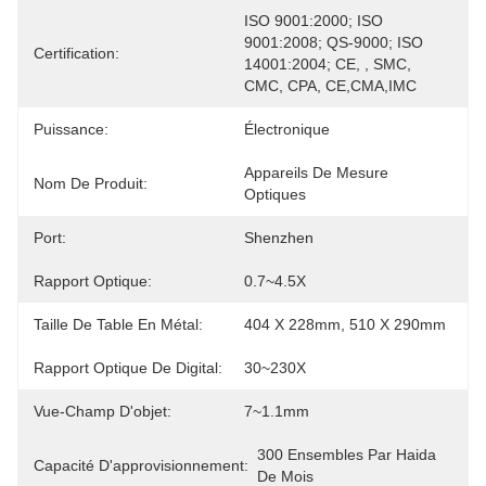
ISO 9001:2000; ISO 
9001:2008; QS-9000; ISO 
Certification:
14001:2004; CE, , SMC, 
CMC, CPA, CE,CMA,IMC
Puissance:
Électronique
Appareils De Mesure 
Nom De Produit:
Optiques
Port:
Shenzhen
Rapport Optique:
0.7~4.5X
Taille De Table En Métal:
404 X 228mm, 510 X 290mm
Rapport Optique De Digital:
30~230X
Vue-Champ D'objet:
7~1.1mm
300 Ensembles Par Haida 
Capacité D'approvisionnement:
De Mois