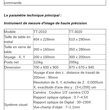
commande.
Le paramètre technique principal :
Instrument de mesure d'image de haute précision
Modèle
TT-2010
TT-3020
Taille de table en
404 x 228mm
510 x 290mm
métal
Taille en verre de
260 x 160mm
350 x 280mm
table
Voyage : X, Y
200 x 100mm
300 x 200mm
Poids net
110kg
200kg
Dimension
700 x 600 x 900
970 x 670 x 940
Voyage d'axe des z : distance de travail de
200mm : 95mm
Résolution de X, Y, échelles de Z : 0.0005um
X, exactitude d'axe des y : (3+L/200) um
Caméra : Couleur 1/3' caméra CCD
Rapport optique optique : 0.7~4.5X
Rapport optique de Digital : 30~230X
Système visuel
Vue-champ d'objet : 7~1.1mm