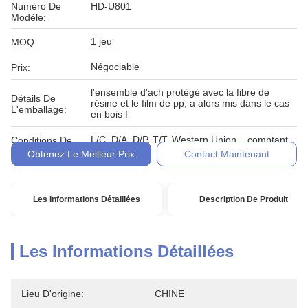
Numéro De
HD-U801
Modèle:
1 jeu
MOQ:
Négociable
Prix:
l'ensemble d'ach protégé avec la fibre de
Détails De
résine et le film de pp, a alors mis dans le cas
L'emballage:
en bois f
L/C, D/A, D/P, T/T, Western Union, , comptant,
Conditions De
engagement
Paiement:
Obtenez Le Meilleur Prix
Contact Maintenant
Les Informations Détaillées
Description De Produit
Les Informations Détaillées
Lieu D'origine:
CHINE