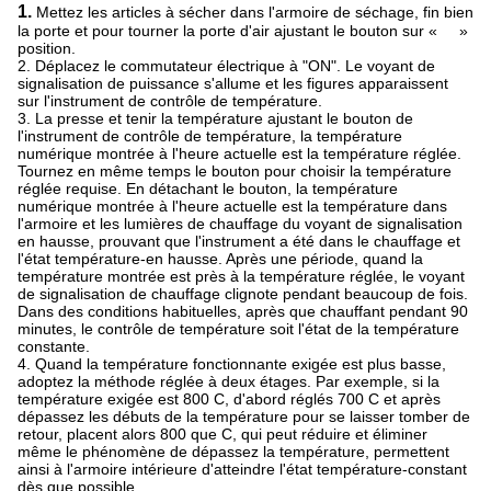
1.
Mettez les articles à sécher dans l'armoire de séchage, fin bien
la porte et pour tourner la porte d'air ajustant le bouton sur « »
position.
2. Déplacez le commutateur électrique à "ON". Le voyant de
signalisation de puissance s'allume et les figures apparaissent
sur l'instrument de contrôle de température.
3. La presse et tenir la température ajustant le bouton de
l'instrument de contrôle de température, la température
numérique montrée à l'heure actuelle est la température réglée.
Tournez en même temps le bouton pour choisir la température
réglée requise. En détachant le bouton, la température
numérique montrée à l'heure actuelle est la température dans
l'armoire et les lumières de chauffage du voyant de signalisation
en hausse, prouvant que l'instrument a été dans le chauffage et
l'état température-en hausse. Après une période, quand la
température montrée est près à la température réglée, le voyant
de signalisation de chauffage clignote pendant beaucoup de fois.
Dans des conditions habituelles, après que chauffant pendant 90
minutes, le contrôle de température soit l'état de la température
constante.
4. Quand la température fonctionnante exigée est plus basse,
adoptez la méthode réglée à deux étages. Par exemple, si la
température exigée est 800 C, d'abord réglés 700 C et après
dépassez les débuts de
la
température pour se laisser tomber de
retour, placent alors 800 que C, qui peut réduire et éliminer
même le phénomène de dépassez la température, permettent
ainsi à
l'
armoire intérieure d'atteindre l'état température-constant
dès que possible.