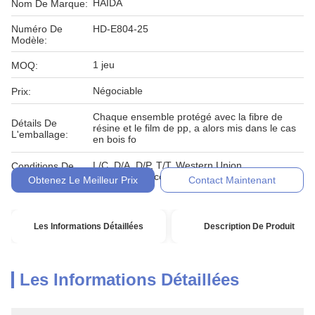
HAIDA
Nom De Marque:
Numéro De
HD-E804-25
Modèle:
1 jeu
MOQ:
Négociable
Prix:
Chaque ensemble protégé avec la fibre de
Détails De
résine et le film de pp, a alors mis dans le cas
L'emballage:
en bois fo
L/C, D/A, D/P, T/T, Western Union,
Conditions De
MoneyGram, comptant, engagement
Paiement:
Obtenez Le Meilleur Prix
Contact Maintenant
Les Informations Détaillées
Description De Produit
Les Informations Détaillées