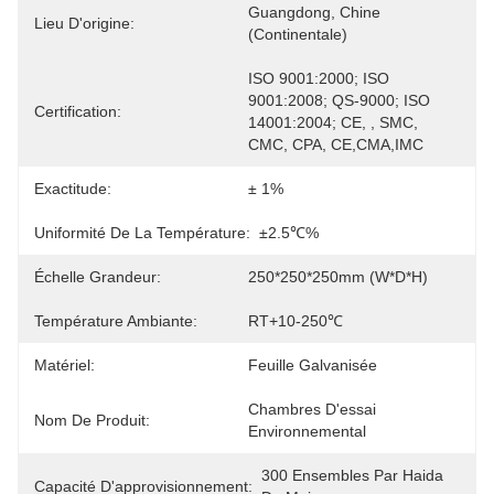
Guangdong, Chine 
Lieu D'origine:
(continentale)
ISO 9001:2000; ISO 
9001:2008; QS-9000; ISO 
Certification:
14001:2004; CE, , SMC, 
CMC, CPA, CE,CMA,IMC
Exactitude:
± 1%
Uniformité De La Température:
±2.5℃%
Échelle Grandeur:
250*250*250mm (W*D*H)
Température Ambiante:
RT+10-250℃
Matériel:
Feuille Galvanisée
Chambres D'essai 
Nom De Produit:
Environnemental
300 Ensembles Par Haida 
Capacité D'approvisionnement: