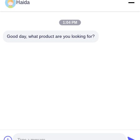
Haida
Contactez rapidement
Adresse
1:04 PM
Pièce 105, bâtiment F4, secteur F, ville de Tianan Digital,
Good day, what product are you looking for?
secteur de Nancheng, ville de Dongguan, province du
Guangdong, Chine
Téléphone
86-0769-89055588
Email
salesmanager@qc-test.com
Politique en matière de protection de la vie privée
|
Plan du
site
| Bonne qualité de la Chine machines d'essai de tension
Fournisseur. © de Copyright 2013-2026 Guangdong Haida