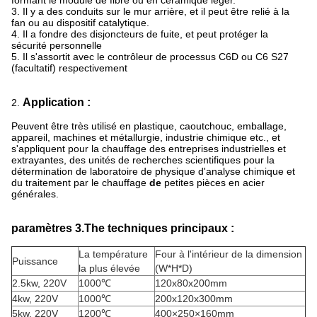
formant le module de fibre ou en céramique léger.
3.
Il y a des conduits sur le mur arrière, et il peut être relié à la
fan ou au dispositif catalytique.
4.
Il a fondre des disjoncteurs de fuite, et peut protéger la
sécurité personnelle
5.
Il s'assortit avec le contrôleur de processus C6D ou C6 S27
(facultatif) respectivement
Application :
2.
Peuvent être très utilisé en plastique, caoutchouc, emballage,
appareil, machines et métallurgie, industrie chimique etc., et
s'appliquent pour la chauffage des entreprises industrielles et
extrayantes, des unités de recherches scientifiques pour la
détermination de laboratoire de physique d'analyse chimique et
du traitement par le chauffage
de
petites pièces en acier
générales.
paramètres 3.The techniques principaux :
La température
Four à l'intérieur de la dimension
Puissance
la plus élevée
(W*H*D)
2.5kw, 220V
1000℃
120x80x200mm
4kw
, 220V
1000℃
200x120x300mm
5kw
, 220V
1200℃
400×250×160mm