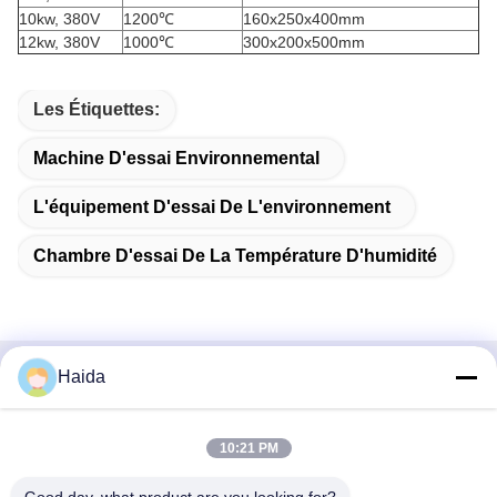
10kw
, 380V
1200℃
160x250x400mm
12kw
, 380V
1000℃
300x200x500mm
Les Étiquettes:
Machine D'essai Environnemental
L'équipement D'essai De L'environnement
Chambre D'essai De La Température D'humidité
Haida
Contactez rapidement
Adresse
10:21 PM
Pièce 105, bâtiment F4, secteur F, ville de Tianan Digital,