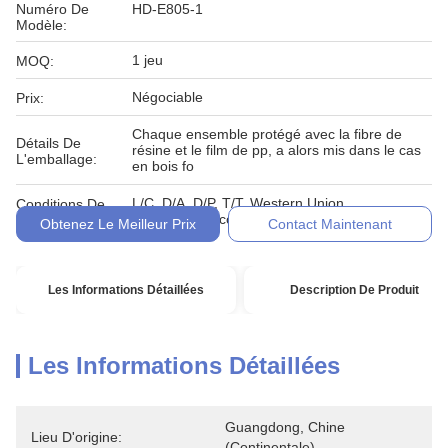
Numéro De
HD-E805-1
Modèle:
1 jeu
MOQ:
Négociable
Prix:
Chaque ensemble protégé avec la fibre de
Détails De
résine et le film de pp, a alors mis dans le cas
L'emballage:
en bois fo
L/C, D/A, D/P, T/T, Western Union,
Conditions De
MoneyGram, comptant, engagement
Paiement:
Obtenez Le Meilleur Prix
Contact Maintenant
Les Informations Détaillées
Description De Produit
Les Informations Détaillées
Guangdong, Chine 
Lieu D'origine:
(continentale)