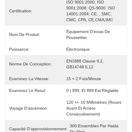
ISO 9001:2000; ISO 
9001:2008; QS-9000; ISO 
Certification:
14001:2004; CE, , SMC, 
CMC, CPA, CE,CMA,IMC
Équipement D'essai De 
Nom De Produit:
Poussettes
Puissance:
Électronique
EN1888 Clause 9,2, 
Norme De Conception:
GB14748 5,12
Examinez La Vitesse:
15 + 2 Fois/minute
Examinez Le Resul:
0 | 999, Et 999 Est Réglable
120 +/- 10 Millimètres (roues 
Voyage D'ascension:
Avant Et Arrière 
Consécutivement)
300 Ensembles Par Haida 
Capacité D'approvisionnement:
De Mois