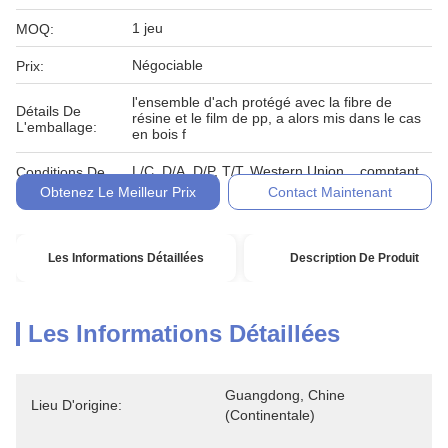
1 jeu
MOQ:
Négociable
Prix:
l'ensemble d'ach protégé avec la fibre de
Détails De
résine et le film de pp, a alors mis dans le cas
L'emballage:
en bois f
L/C, D/A, D/P, T/T, Western Union, , comptant,
Conditions De
engagement
Paiement:
Obtenez Le Meilleur Prix
Contact Maintenant
Les Informations Détaillées
Description De Produit
Les Informations Détaillées
Guangdong, Chine 
Lieu D'origine:
(continentale)