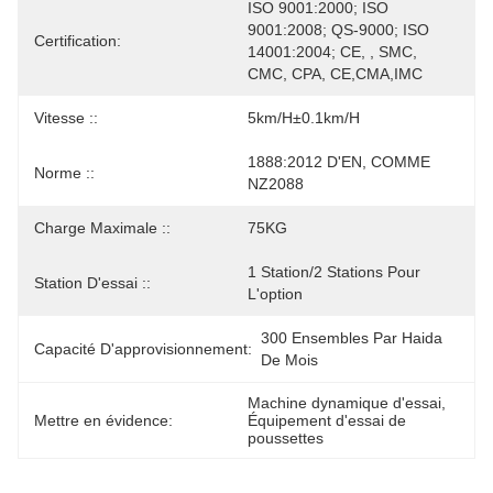
ISO 9001:2000; ISO 
9001:2008; QS-9000; ISO 
Certification:
14001:2004; CE, , SMC, 
CMC, CPA, CE,CMA,IMC
Vitesse ::
5km/h±0.1km/h
1888:2012 D'EN, COMME 
Norme ::
NZ2088
Charge Maximale ::
75KG
1 Station/2 Stations Pour 
Station D'essai ::
L'option
300 Ensembles Par Haida 
Capacité D'approvisionnement:
De Mois
Machine dynamique d'essai
, 
Mettre en évidence:
Équipement d'essai de 
poussettes