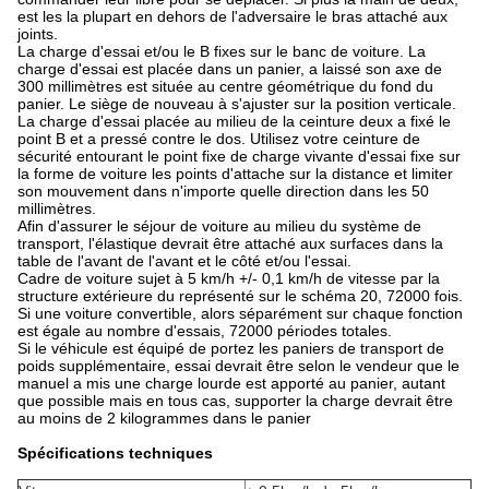
est les la plupart en dehors de l'adversaire le bras attaché aux
joints.
La charge d'essai et/ou le B fixes sur le banc de voiture. La
charge d'essai est placée dans un panier, a laissé son axe de
300 millimètres est située au centre géométrique du fond du
panier. Le siège de nouveau à s'ajuster sur la position verticale.
La charge d'essai placée au milieu de la ceinture deux a fixé le
point B et a pressé contre le dos. Utilisez votre ceinture de
sécurité entourant le point fixe de charge vivante d'essai fixe sur
la forme de voiture les points d'attache sur la distance et limiter
son mouvement dans n'importe quelle direction dans les 50
millimètres.
Afin d'assurer le séjour de voiture au milieu du système de
transport, l'élastique devrait être attaché aux surfaces dans la
table de l'avant de l'avant et le côté et/ou l'essai.
Cadre de voiture sujet à 5 km/h +/- 0,1 km/h de vitesse par la
structure extérieure du représenté sur le schéma 20, 72000 fois.
Si une voiture convertible, alors séparément sur chaque fonction
est égale au nombre d'essais, 72000 périodes totales.
Si le véhicule est équipé de portez les paniers de transport de
poids supplémentaire, essai devrait être selon le vendeur que le
manuel a mis une charge lourde est apporté au panier, autant
que possible mais en tous cas, supporter la charge devrait être
au moins de 2 kilogrammes dans le panier
Spécifications techniques