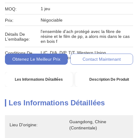
1 jeu
MOQ:
Négociable
Prix:
l'ensemble d'ach protégé avec la fibre de
Détails De
résine et le film de pp, a alors mis dans le cas
L'emballage:
en bois f
L/C, D/A, D/P, T/T, Western Union,
Conditions De
MoneyGram, comptant, engagement
Paiement:
Obtenez Le Meilleur Prix
Contact Maintenant
Les Informations Détaillées
Description De Produit
Les Informations Détaillées
Guangdong, Chine 
Lieu D'origine:
(continentale)