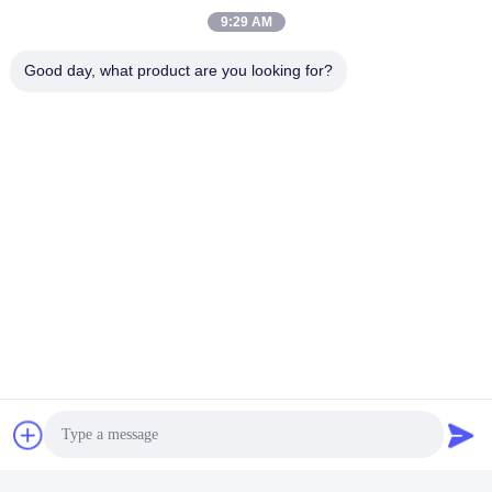
9:29 AM
Les Étiquettes:
Good day, what product are you looking for?
Machine Dynamique D'essai
Équipement D'essai De Fatigue
Équipement D'essai De Poussettes
Contactez rapidement
Adresse
Pièce 105, bâtiment F4, secteur F, ville de Tianan Digital,
secteur de Nancheng, ville de Dongguan, province du
Guangdong, Chine
Téléphone