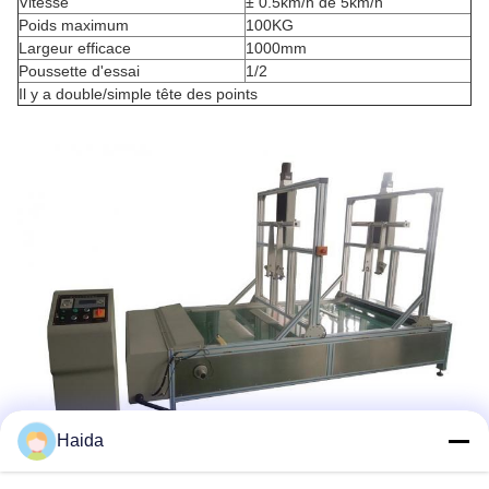
Vitesse
± 0.5km/h de 5km/h
Poids maximum
100KG
Largeur efficace
1000mm
Poussette d'essai
1/2
Il y a double/simple tête des points
Haida