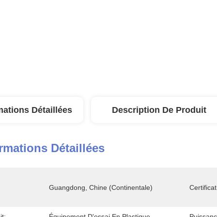
mations Détaillées
Description De Produit
rmations Détaillées
Guangdong, Chine (continentale)
Certificat
t:
Équipement D'essai En Plastique
Puissanc