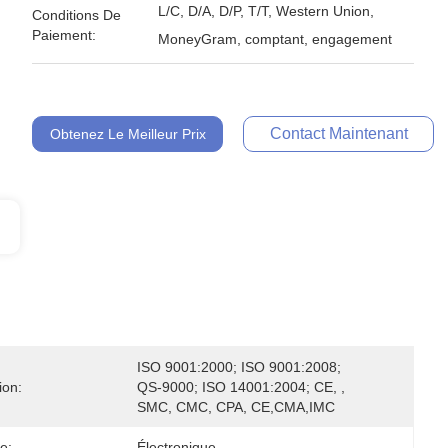
L/C, D/A, D/P, T/T, Western Union,
Conditions De
Paiement:
MoneyGram, comptant, engagement
Contact Maintenant
Obtenez Le Meilleur Prix
ISO 9001:2000; ISO 9001:2008; 
ion:
QS-9000; ISO 14001:2004; CE, , 
SMC, CMC, CPA, CE,CMA,IMC
e:
Électronique