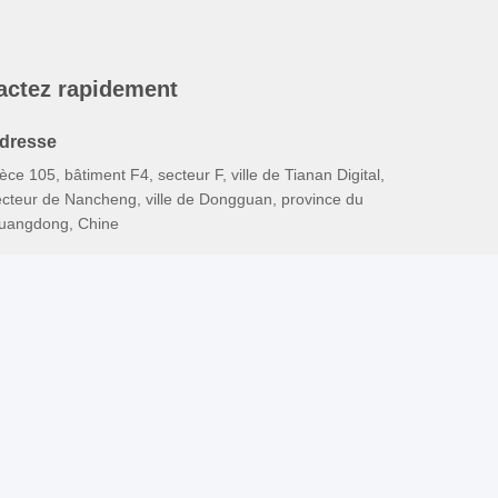
actez rapidement
dresse
èce 105, bâtiment F4, secteur F, ville de Tianan Digital,
ecteur de Nancheng, ville de Dongguan, province du
uangdong, Chine
éléphone
6-0769-89055588
mail
alesmanager@qc-test.com