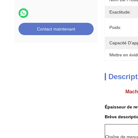
Exactitude:
Poids:
Contact maintenant
Capacité D'ap
Mettre en évid
Descript
Machi
Épaisseur de re
Brève descripti
Chaîne de mesu