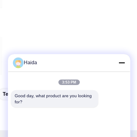
Haida
3:53 PM
Testeur De Dureté Du Caoutchouc
Good day, what product are you looking 
for?