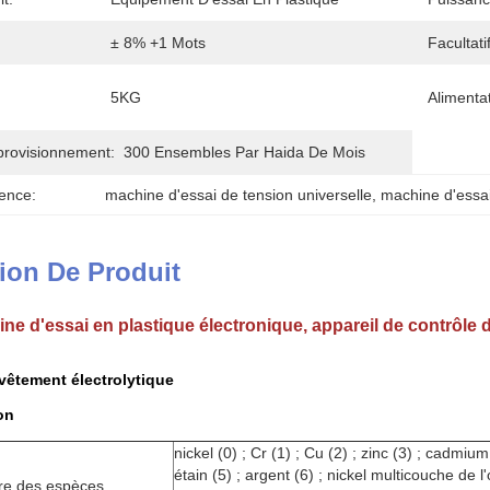
± 8% +1 Mots
Facultatif
5KG
Alimenta
provisionnement:
300 Ensembles Par Haida De Mois
ence:
machine d'essai de tension universelle
, 
machine d'essai
ion De Produit
ne d'essai en plastique électronique, appareil de contrôle
vêtement électrolytique
on
nickel (0) ; Cr (1) ; Cu (2) ; zinc (3) ; cadmium
étain (5) ; argent (6) ; nickel multicouche de l'
re des espèces