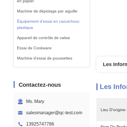
en papier
Machine de dépistage par aiguille
Équipement d'essai en caoutchouc
plastique
Appareil de contrôle de valise
Essai de Cookware
Machine d'essai de poussettes
Les Infor
équipement d'essai de textile
Machine standard d'essai d'ISTA
Contactez-nous
Les Info
Équipement de test de batterie
Machine d'analyse chimique
Ms. Mary
Équipement d'essai de la flammabilité
Lieu D'origine:
salesmanager@qc-test.com
13925747786
Nom De Produi