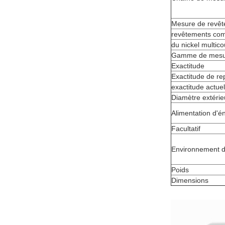
Mesure de revête
revêtements co
du nickel multic
Gamme de mesur
Exactitude
Exactitude de re
exactitude actuel
Diamètre extéri
Alimentation d'é
Facultatif
Environnement d
Poids
Dimensions