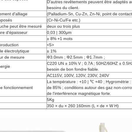
D'autres revêtements peuvent être adaptés a
besoins du client.
ment d'alliage
(Palladium-Sn, Cu-Zn, Zn-Ni, point de contact,
mposés
(Cr-Ni-Cu/Fe etc.)
ouche peut être mesuré
deux ou trois plus
e d'épaisseur
0,03 | 300μm
± 8% +1 mots
production
<5>
le électrolytique
± 1%
eur de mesure
Φ3.0mm ; Φ2.5mm ; Φ1.7mm ;
C220 UN ± 10% V ; 0.7A ; 50HZ/60HZ ± 0.5H
nergie
besoin de bon fondre fiable.
AC115V, 100V, 120V, 230V, 240V
La température : +10 | ℃ +40 ; Hygrométrie :
e fonctionnement
de 85% ; conditions autour des gaz non-corros
de l'interférence magnétique forte.
5Kg
350 × du × 260 160mm (L × de × W H)