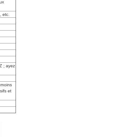
ux
 etc.
Z ; ayez
 moins
ifs et