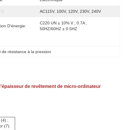
 ::
AC115V, 100V, 120V, 230V, 240V
C220 UN ± 10% V ; 0.7A ; 
tion D'énergie:
50HZ/60HZ ± 0.5HZ
 de résistance à la pression
 d'épaisseur de revêtement de micro-ordinateur
 (4) ;
or (7).