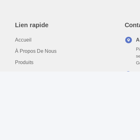
Lien rapide
Cont
Accueil
A
Pi
À Propos De Nous
s
Produits
G
Nouvelles
T
8
Contactez-Nous
E
s