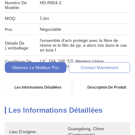
Numéro De
HD-R804-2
Modèle:
1 jeu
MOQ:
Négociable
Prix:
l'ensemble d'ach protégé avec la fibre de
Détails De
résine et le film de pp, a alors mis dans le cas
L'emballage:
en bois f
L/C, D/A, D/P, T/T, Western Union,
Conditions De
MoneyGram, comptant, engagement
Paiement:
Obtenez Le Meilleur Prix
Contact Maintenant
Les Informations Détaillées
Description De Produit
Les Informations Détaillées
Guangdong, Chine 
Lieu D'origine:
(continentale)