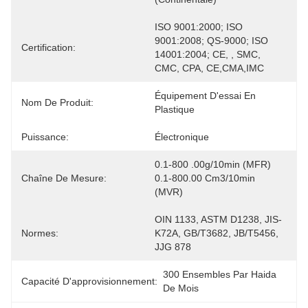
ISO 9001:2000; ISO 
9001:2008; QS-9000; ISO 
Certification:
14001:2004; CE, , SMC, 
CMC, CPA, CE,CMA,IMC
Équipement D'essai En 
Nom De Produit:
Plastique
Puissance:
Électronique
0.1-800 .00g/10min (MFR) 
Chaîne De Mesure:
0.1-800.00 Cm3/10min 
(MVR)
OIN 1133, ASTM D1238, JIS-
Normes:
K72A, GB/T3682, JB/T5456, 
JJG 878
300 Ensembles Par Haida 
Capacité D'approvisionnement:
De Mois