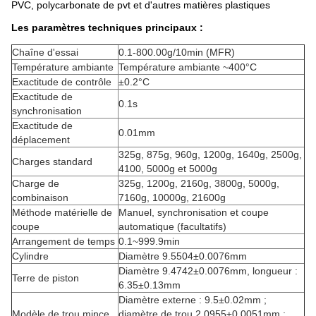
PVC, polycarbonate de pvt et d'autres matières plastiques
Les paramètres techniques principaux :
Chaîne d'essai
0.1-800.00g/10min (MFR)
Température ambiante
Température ambiante ~400°C
Exactitude de contrôle
±0.2°C
Exactitude de
0.1s
synchronisation
Exactitude de
0.01mm
déplacement
325g, 875g, 960g, 1200g, 1640g, 2500g,
Charges standard
4100, 5000g et 5000g
Charge de
325g, 1200g, 2160g, 3800g, 5000g,
combinaison
7160g, 10000g, 21600g
Méthode matérielle de
Manuel, synchronisation et coupe
coupe
automatique (facultatifs)
Arrangement de temps
0.1~999.9min
Cylindre
Diamètre 9.5504±0.0076mm
Diamètre 9.4742±0.0076mm, longueur :
Terre de piston
6.35±0.13mm
Diamètre externe : 9.5±0.02mm ;
Modèle de trou mince
diamètre de trou 2.0955±0.0051mm ;