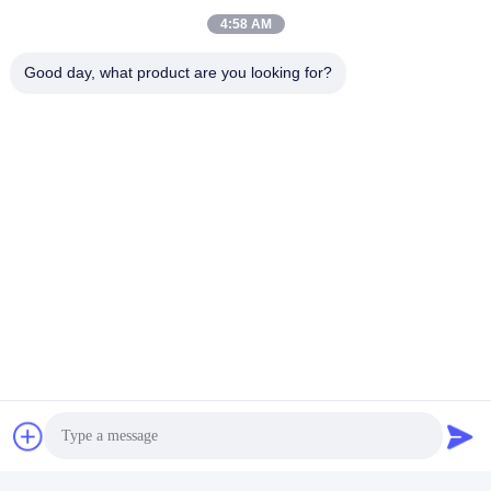
4:58 AM
Équipement D'essai De Cookware
Good day, what product are you looking for?
Équipement D'essai De Fatigue
Machines D'essai De Cookware
Contactez rapidement
Adresse
Pièce 105, bâtiment F4, secteur F, ville de Tianan Digital,
secteur de Nancheng, ville de Dongguan, province du
Guangdong, Chine
Téléphone
86-0769-89055588