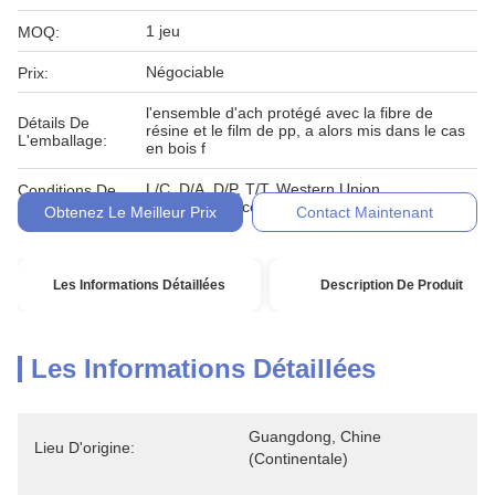
1 jeu
MOQ:
Négociable
Prix:
l'ensemble d'ach protégé avec la fibre de
Détails De
résine et le film de pp, a alors mis dans le cas
L'emballage:
en bois f
L/C, D/A, D/P, T/T, Western Union,
Conditions De
MoneyGram, comptant, engagement
Paiement:
Obtenez Le Meilleur Prix
Contact Maintenant
Les Informations Détaillées
Description De Produit
Les Informations Détaillées
Guangdong, Chine 
Lieu D'origine:
(continentale)