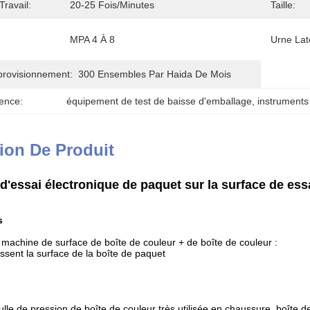
Travail:
20-25 Fois/minutes
Taille:
MPA 4 À 8
Urne Lat
provisionnement:
300 Ensembles Par Haida De Mois
ence:
équipement de test de baisse d'emballage
, 
instruments
ion De Produit
'essai électronique de paquet sur la surface de essa
s
 machine de surface de boîte de couleur + de boîte de couleur :
lissent la surface de la boîte de paquet
y
lle de pression de boîte de couleur très utilisée en chaussure, boîte 