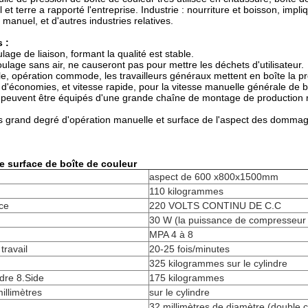
et terre a rapporté l'entreprise. Industrie : nourriture et boisson, impliqu
 manuel, et d'autres industries relatives.
 :
lage de liaison, formant la qualité est stable.
ulage sans air, ne causeront pas pour mettre les déchets d'utilisateur.
ple, opération commode, les travailleurs généraux mettent en boîte la 
d'économies, et vitesse rapide, pour la vitesse manuelle générale de bât
 peuvent être équipés d'une grande chaîne de montage de production r
us grand degré d'opération manuelle et surface de l'aspect des dommag
e surface de boîte de couleur
aspect de 600 x800x1500mm
110 kilogrammes
ce
220 VOLTS CONTINU DE C.C
30 W (la puissance de compresseur
MPA 4 à 8
travail
20-25 fois/minutes
325 kilogrammes sur le cylindre
ndre 8.Side
175 kilogrammes
illimètres
sur le cylindre
32 millimètres de diamètre (double c