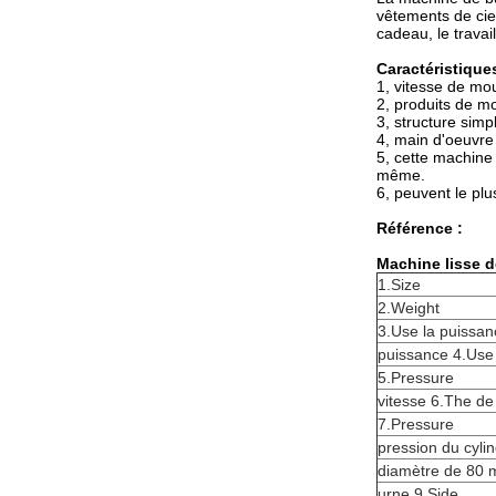
vêtements de ciel 
cadeau, le travail
Caractéristiques
1, vitesse de mou
2, produits de mo
3, structure sim
4, main d'oeuvre 
5, cette machine
même.
6, peuvent le pl
Référence :
Machine lisse d
1.Size
2.Weight
3.Use la puissan
puissance 4.Use
5.Pressure
vitesse 6.The de 
7.Pressure
pression du cyli
diamètre de 80 m
urne 9.Side