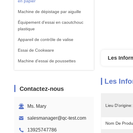
en papier
Machine de dépistage par aiguille
Équipement d'essai en caoutchouc
plastique
Appareil de contrôle de valise
Essai de Cookware
Les Infor
Machine d'essai de poussettes
équipement d'essai de textile
Les Info
Machine standard d'essai d'ISTA
Contactez-nous
Équipement de test de batterie
Machine d'analyse chimique
Lieu D'origine:
Ms. Mary
Équipement d'essai de la flammabilité
salesmanager@qc-test.com
Nom De Produi
13925747786