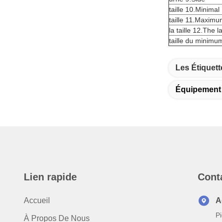
taille 10.Minimal
taille 11.Maxim
la taille 12.The l
taille du minimu
Les Étiquett
Équipement 
Lien rapide
Cont
Accueil
A
Pi
À Propos De Nous