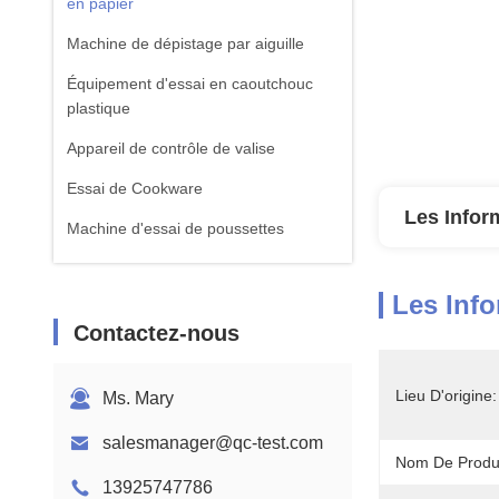
en papier
Machine de dépistage par aiguille
Équipement d'essai en caoutchouc
plastique
Appareil de contrôle de valise
Essai de Cookware
Les Infor
Machine d'essai de poussettes
équipement d'essai de textile
Les Info
Machine standard d'essai d'ISTA
Contactez-nous
Équipement de test de batterie
Machine d'analyse chimique
Lieu D'origine:
Ms. Mary
Équipement d'essai de la flammabilité
salesmanager@qc-test.com
Nom De Produi
13925747786